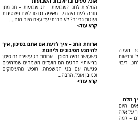
אוכל טעים ובריא בחג השבועות
המלצות לחג השבועות חג שבועות – חג מתן
תורה לעם היהודי. מאיפה נכנסו לשם פשטידות
ועוגות גבינה? לא הבנתי עד עצם היום הזה.…
קרא עוד>
ארוחת החג – איך לדעת אם אתם בסיכון, איך
סח מעלה
להימנע מסיבוכים וליהנות
ובריאות
כשעושר נהיה מסוכן – ארוחת חג עשירה זה סיכון
ג, ריבוי
בריאותי? החגים הם מועדים משמחים שמזמינים
פגישה עם בני המשפחה, חופש מהעיסוקים
וכמובן אוכל, הרבה…
קרא עוד>
ך מלח.
ים היום
ר על אלה
דם – למה