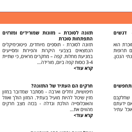
 דגשים
תזונה לסוכרת – מזונות שמורידים ומזרזים
התפתחות סוכרת
וכרת הוא
תזונה לסוכרת - תוספים מיוחדים. פיטוכימיקלים
ם תרופות
הנמצאים בצבעי היקרות והפירות ומסייעים
תי הנכון.
במניעת מחלות. קפה – מחקרים מראים, כי שתיית
3-4 כוסות קפה ביום, מורידה…
קרא עוד>
תחפשים
חרקים הם העתיד של התזונה?
חיפושיות, זחלים וארבה - מסתבר שמדובר במזון
ה שחלקכם
מזין שיכול להיות מועיל בעתיד. המזון הולך ואוזל
ם ידעתם
והאוכלוסייה הולכת וגדלה - בכזה מצב חרקים
כל עתיר
מהווים את…
קרא עוד>