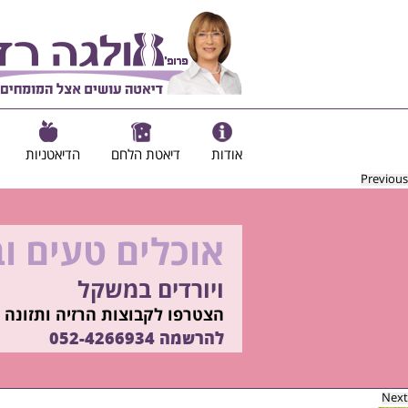
אודות
דיאטת הלחם
הדיאטניות
Previous
אוכלים טעים ו
להיות מוכנות ל
ויורדים במשקל
בשיטת ד"ר אולגה רז
רוצים ללמוד איך?
הצטרפו לקבוצות הרזיה ותזונה ב
התקשרו
להרשמה
052-4266934
052-4266934
Next