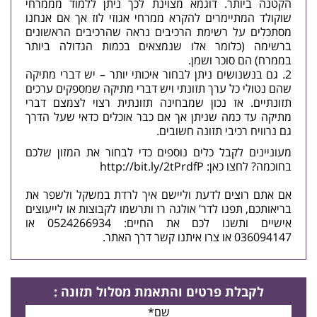
הקטנה ביותר. דוגמא מצוינת לכך ניתן ללמוד מממרחי
שוקולד המתיימרים להקרא ממרחי אגוזי לוז אך אם אנחנו
מסתכלים על רשימת הרכיבים נראה שהרכיבים הראשונים
ברשימה (כלומר אלו שנמצאים בכמות הגדולה ביותר
בממרח) הם סוכר ושמן.
גם בנשנושים ניתן לבחור איכותי יותר – יש דברי מתיקה
שהם נטולי כל ערך תזונתי ויש דברי מתיקה שמספקים ערכים
תזונתיים. אז נכון שמבחינה תזונתית רצוי לצמצם דברי
מתיקה עד כמה שניתן אך אם כבר אוכלים כדאי שעל הדרך
גם נרוויח רכיבי תזונה חשובים.
מעוניינים לקבל כלים נוספים כדי לבחור את המזון שלכם
בחוכמה? לחצו כאן:
http://bit.ly/2tPrdfP
אם אתם רוצים לדעת וליישם איך לרדת במשקל ולשפר את
בריאותכם, תפנו לדר’ אולגה רז ותרשמו לקבוצות או לייעוצים
אישיים ותשנו לכם את החיים: 0524266934 או
036094147 או
צרו איתנו קשר
דרך האתר.
לקבלת פרטים
והתאמת מסלול תזונה
: