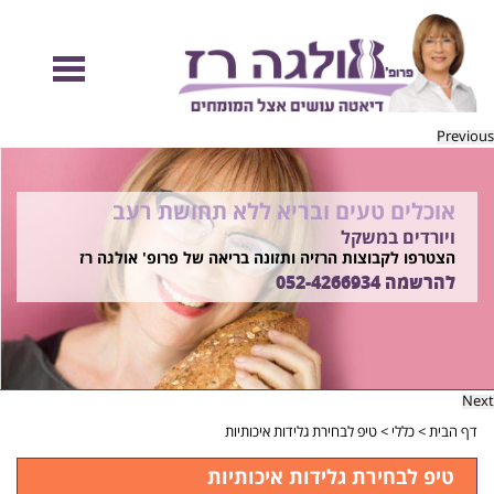
Previous
אוכלים טעים ובריא ללא תחושת רעב
להיות מוכנות לקיץ הזה ולזה שאחריו!
ויורדים במשקל
בשיטת ד"ר אולגה רז
רוצים ללמוד איך?
הצטרפו לקבוצות הרזיה ותזונה בריאה של פרופ' אולגה רז
התקשרו
להרשמה
052-4266934
052-4266934
Next
דף הבית
>
כללי
>
טיפ לבחירת גלידות איכותיות
טיפ לבחירת גלידות איכותיות