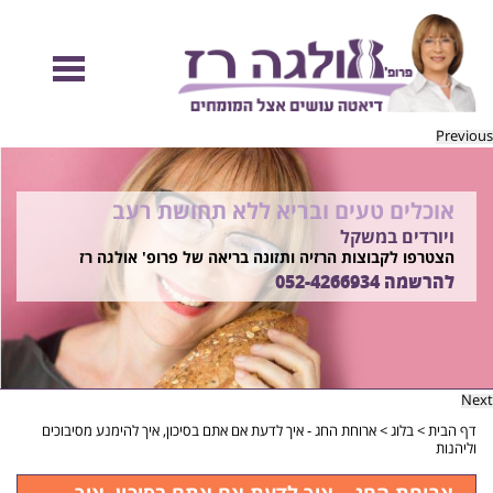
Previous
אוכלים טעים ובריא ללא תחושת רעב
להיות מוכנות לקיץ הזה ולזה שאחריו!
ויורדים במשקל
בשיטת ד"ר אולגה רז
רוצים ללמוד איך?
הצטרפו לקבוצות הרזיה ותזונה בריאה של פרופ' אולגה רז
התקשרו
להרשמה
052-4266934
052-4266934
Next
דף הבית
>
בלוג
>
ארוחת החג - איך לדעת אם אתם בסיכון, איך להימנע מסיבוכים
וליהנות