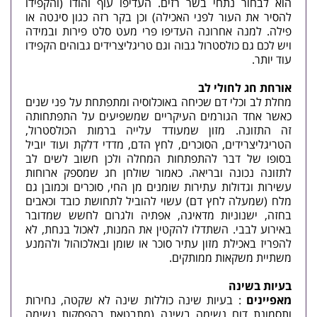
הוא לבחור נתחי בשר רזים. העדיפו עוף והודו (והקפידו
להסיר את העור לפני האכילה) וכן בקר רזה כגון סינטה או
פילה. למנה אחרונה העדיפו פרי מעט סלט פירות ובמידה
ויש לכם גם כולסטרול גבוה וגם טריגליצרידים גבוהים הקפידו
עוד יותר.
אורחת חג לחולי לב
מחלת לב וכלי דם שכיחה באוכלוסיה ומתפתחת על פני שנים
כאשר אחד הגורמים העיקריים שמשפיעים על התפתחותה
זה התזונה. מזון שמעודד עלייה ברמות הכולסטרול,
הטריגליצרידים, הסוכרים, לחץ הדם, מדדי דלקת ועוד יוביל
בסופו של דבר להתפתחות המחלה ולכן חשוב לשים לב
לתזונה נכונה ובריאה. כאמור שולחן חג שמספק ארוחות
עשירות וגדולות עתירות שומנים מן החי, סוכרים וכמובן גם
מלח (שמעלה לחץ דם) עשוי להוביל לתחושת כובד וכאבים
בחזה, ישנוניות מדאיגה, אפתיה ולגרום לחשש שמדובר
באירוע לבבי. השתדלו להקטין את המנות, לאכול בנחת, לא
להפריז באכילת מזון עתיר סוכר או שומן ובאלכוהול ולהמנע
משתיית משקאות ממותקים.
בעיות בשינה
מאפיינים
: בעיות שינה כוללות שינה לא שקטה, נחירות
ותסמונת דום נשימה בשינה (מתבטאת בהפסקות נשימה