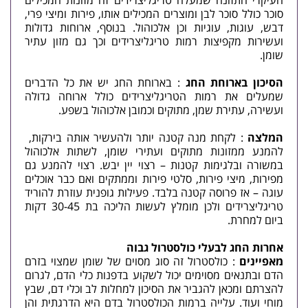
העיקרי התזונה שמעלה טריגליצרידים זה מזונות המכילים
סוכר כולל סוכר לבן ומוצרים המכילים אותו, פירות ומיצי פרי,
דבש, עוגות, עוגיות וכן אלכוהול. בנוסף, ארוחות גדולות
ועשירות מקפיצות רמות טריגליצרידים וכך גם מזון עתיר
שומן.
הסיכון בארוחת החג
: בארוחת החג יש את כל הדברים
שמעלים את רמות הטריגליצרידים כולל ארוחה גדולה
ועשירה, עתירת שמן, מתוקים וכמובן אלכוהול בשפע.
המלצה
: לקחת מנה קטנה יותר ולהעשיר אותה בירקות,
להמנע ממזונות מתוקים ועתירי שומן, לשתות אלכוהול
במשורה ובלגימות קטנות – רצוי יין יבש. רצוי להמנע גם
מפירות, מיצי פירות, סלטי פירות וממתקים ואם כבר אוכלים
עוגה – אז פרוסה קטנה בלבד. פעילות גופנית עוזרת להוריד
טריגליצרידים ולכן מומלץ לעשות הליכה בת 30-45 דקות
ביום למחרת.
אחרות החג לבעלי כולסטרול גבוה
מאפיינים
: כולסטרול זה סוג מסוים של שומן שמצוי בזרם
הדם ובתנאים מסוימים יכול לשקוע בדפנות כלי הדם, לגרום
להצרתם ומכאן להגביר את הסיכון למחלות לב וכלי דם, שבץ
מוחי ועוד. עלייה ברמות הכולסטרול בדם היא הדרגתית והן