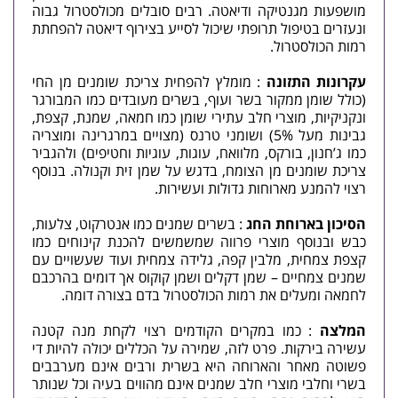
מושפעות מגנטיקה ודיאטה. רבים סובלים מכולסטרול גבוה
ונעזרים בטיפול תרופתי שיכול לסייע בצירוף דיאטה להפחתת
רמות הכולסטרול.
עקרונות התזונה
: מומלץ להפחית צריכת שומנים מן החי
(כולל שומן ממקור בשר ועוף, בשרים מעובדים כמו המבורגר
ונקניקיות, מוצרי חלב עתירי שומן כמו חמאה, שמנת, קצפת,
גבינות מעל 5%) ושומני טרנס (מצויים במרגרינה ומוצריה
כמו ג’חנון, בורקס, מלוואח, עוגות, עוגיות וחטיפים) ולהגביר
צריכת שומנים מן הצומח, בדגש על שמן זית וקנולה. בנוסף
רצוי להמנע מארוחות גדולות ועשירות.
הסיכון בארוחת החג
: בשרים שמנים כמו אנטרקוט, צלעות,
כבש ובנוסף מוצרי פרווה שמשמשים להכנת קינוחים כמו
קצפת צמחית, מלבין קפה, גלידה צמחית ועוד שעשויים עם
שמנים צמחיים – שמן דקלים ושמן קוקוס אך דומים בהרכבם
לחמאה ומעלים את רמות הכולסטרול בדם בצורה דומה.
המלצה
: כמו במקרים הקודמים רצוי לקחת מנה קטנה
עשירה בירקות. פרט לזה, שמירה על הכללים יכולה להיות די
פשוטה מאחר והארוחה היא בשרית ורבים אינם מערבבים
בשרי וחלבי מוצרי חלב שמנים אינם מהווים בעיה וכל שנותר