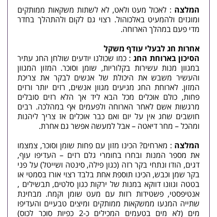
המלצה
: לאכול מעט ולאט, לא לשתות משקאות ממותקים
ומוגזים ולהמעיט באלכוהול. רצוי גם לקום ולהתהלך בחדר
מדי פעם במהלך הארוחה.
אחרות חג לבעלי עודף משקל
הסיכון בארוחת החג
: כמו שכולנו יודעים שולחן החג עתיר
במגוון מנות עשירות בקלוריות, שומן וסוכר. המזון המגוון
והעשיר משבש את היכולת של אנשים לבקר את צריכת
המזון. לארוחת החג מגיעים מגוון אנשים, רזים יותר ורזים
פחות, כולם אוכלים מכל הבא ליד אך הלא רזים סובלים
מרגשות אשם לאחר הארוחה ולפעמים אף במהלכה. רבים
חושבים שחג אין על יום ואם כבר אוכלים אז צריך ליהנות
ומהכל – מחר דיאטה – אבל למעשה אפשר גם אחרת.
המלצה
: מארחים? הכינו מזון עם פחות שומן וסוכר, צמצמו
את מספר המנות ובחרו בחומרי גלם רזים – העדיפו עוף,
דגים, הודו ונתחי בקר רזה (כגון פילה, סינטה ושייטל) על פני
בקר שמן וכבש, הכינו תוספת אחת בלבד רצוי אורז בסמטי או
בטטה וגוונו דווקא במנות של ירקות כגון סלטים, תבשילים ,
אנטיפסטי, פשטידות רזות עם מעט שומן וקמח. מבחינת
שתייה המנעו ממשקאות ממותקים ומיצים טבעיים והעדיפו
מים (לא מים בטעמים המכילים כ-2 כפיות סוכר לכוס)