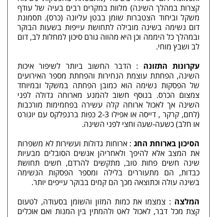
קצרות במהלך השינה) מלוות במקרים רבים בעיה של עודף
משקל וביחוד הצטברות שומן בבטן עליונה (כרס). תסמונת
דום נשימה בשינה מובילה לתחושת עייפות בשעות הבוקר
ובמהלך כל היממה וכן היא מהווה גורם סיכון למחלות לב, דום
לב ושבץ מוחי.
עקרונות התזונה
: הדבר החשוב ביותר לשיפור איכות
השינה, הפחתת עוצמת הנחירות והפחתת מספר האירועים
של הפסקות נשימה הוא כמובן הפחתה במשקל ובמיוחד
צמצום הכרס. בנוסף חשוב להמנע מארוחה גדולה לפני
השינה אך לאכול ארוחה קלה עשירה בפחמימות מורכבות
(לחם, קרקר , דייסה או אפילו 2-3 כפות ברנפלקס עם יוגורט
או חלב) כשעה-שעה וחצי לפני השינה.
הסיכון בארוחת החג
: ארוחות גדולות ועשירות לא משפרות
את המצב אלא להיפך ולאחריהן אנשים הסובלים מבעיות
שינה חשים פחות טוב, מתקשים להרדם, חשים תחושת
כבדות, הם מתעוררים בלילה ומספר הפסקות הנשימה
בשינה עולה וכתוצאה מכך הם קמים בבוקר עייפים יותר.
המלצה
: צמצמו את כמות המזון והשומן בסעודה, לטעום
קצת מכל דבר, לאכול לאט ולהמתין בין המנות ואם אוכלים