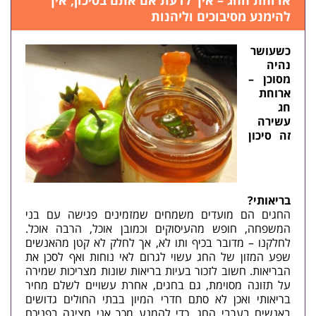
ארוחת החג – איך לדעת אם אתם בסיכון, איך
להימנע מסיבוכים וליהנות
כשעושר
נהיה
מסוכן –
ארוחת
חג
עשירה
זה סיכון
בריאותי?
החגים הם מועדים משמחים שמזמינים פגישה עם בני
המשפחה, חופש מהעיסוקים וכמובן אוכל, הרבה אוכל.
לחלקנו – מדובר בכיף ותו לא, אך לחלק לא קטן מהאנשים
שפע המזון של ה
חג עשוי לגרום לאי נוחות ואף לסכן את
הבריאות. חשוב לזכור בעיות בריאות שונות מצריכות שמירה
על תזונה מסוימת, גם בחגים, אחרת עשויים לשלם מחיר
בריאותי ואכן לא סתם חדרי המיון בבתי החולים גדושים
באנשים בערבי החג. כדי להמנע מכך אני מציגה בפניכם