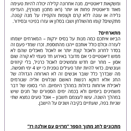
ומשקאות דיאטטיים. מנה אחרונה קלילה יכולה להיות טעימה
מאוד ודיאטטית פחות או יותר (ראו מתכון מצורף), העדיפו
גלידה או עוגה ללא קרם וקצפות והקפידו על מנה קטנה.
מתקשים? קומו מהשולחן ושבו בסלון או עזרו בפינוי ובסידור.
מתארחים?
הביאו איתכם כמה מנות על בסיס ירקות – המארחים ישמחו
לעזרה וכולם כולל אותכם ייהנו מהתוספת. זכרו שמדי פעם זה
בסדר לחרוג ולאכול קצת יותר או לאכול מאכלים שהם לא
ממש דיאטטיים כי אם מדובר באירוע חד פעמי לא קורה שום
אסון – מחר יום חדש וממשיכים לאכול כרגיל, בלי קיזוזים
ועונשים. כדאי להיות יותר פעילים גופנית כי יש 4 ימי חופשה.
מה שבדרך כלל שובר אנשים זה לא הארוחה הגדולה של
החג אלא דווקא רגשות האשם שנלווים אליה שגורמים
לאכילת ארוחות גדולות במהלך היומיום. הרי בסופו של דבר
משמינים ביומיום ולא בכמה ימים הספורים של חגים שיש
במהלך השנה. עשו לעצמם חשבון – אוכל טעים נמצא שתי
שניות בפה, שעתיים בקיבה ושנים על הישבן.
מתכונים לחג מתוך הספר “מרזים עם אולגה רז”