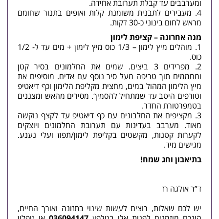
ומערבבים עד קבלת תערובת אחידה.
מעבירים לתבנית משומנת קלות ואופים בתנור שחומם
מראש לחום בינוני כ-30 דקות.
מנה אחרונה – קציפת לימון
מוהלים מיץ לימון –
1/3 כוס מיץ לימון + מים עד ל- 1/2
כוס
.
מפרידים
3 ביצים
. שמים את החלמונים בסיר קטן
ומחממים תוך טריפה מעל סיר נוסף עם אדים. מוסיפים את
מיץ הלימון המהול במים, מחצית מ
קליפת הלימון
ו
כף דיאטיפ
וטורפים היטב עד שמתחיל להסמיך. מסירים מהאש ומצננים
בטמפרטורת החדר.
מקציפים את החלבונים עם
כף דיאטיפ
עד לקצף נוקשה
מאוד. מערבב בעדינות עם תערובת החלמונים ויוצקים
לקערות קטנות, מקשטים ב
קליפת לימון/תפוז ועלי נענע
.
מגישים מיד.
בתיאבון ו
חג שמח!
ד”ר אולגה רז
יש לכם שאלות, רוצים לעשות שינוי בתזונה ואורך החיים,
הינכם מוזמנים לפנות אלי בטלפון
036094147
או טפלון