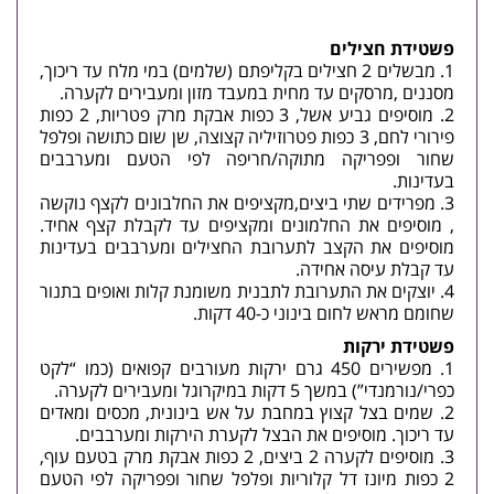
פשטידת חצילים
מבשלים
2 חצילים
בקליפתם (שלמים) במי מלח עד ריכוך,
מסננים ,מרסקים עד מחית במעבד מזון ומעבירים לקערה.
מוסיפים
גביע אשל, 3 כפות אבקת מרק פטריות, 2 כפות
פירורי לחם, 3 כפות פטרוזיליה קצוצה, שן שום כתושה ופלפל
שחור ופפריקה מתוקה/חריפה לפי הטעם
ומערבבים
בעדינות.
מפרידים
שתי ביצים
,מקציפים את החלבונים לקצף נוקשה
, מוסיפים את החלמונים ומקציפים עד לקבלת קצף אחיד.
מוסיפים את הקצב לתערובת החצילים ומערבבים בעדינות
עד קבלת עיסה אחידה.
יוצקים את התערובת לתבנית משומנת קלות ואופים בתנור
שחומם מראש לחום בינוני כ-40 דקות.
פשטידת ירקות
מפשירים
450 גרם ירקות מעורבים קפואים
(כמו “לקט
כפרי/נורמנדי”) במשך 5 דקות במיקרוגל ומעבירים לקערה.
שמים
בצל
קצוץ במחבת על אש בינונית, מכסים ומאדים
עד ריכוך. מוסיפים את הבצל לקערת הירקות ומערבבים.
מוסיפים לקערה
2 ביצים, 2 כפות אבקת מרק בטעם עוף,
2 כפות מיונז דל קלוריות ופלפל שחור ופפריקה לפי הטעם