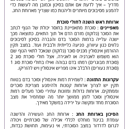
מדריך – איך לדעת אם אתם בסיכון וכמובן מה לעשות כדי
להמנע מסיבוכים מיותרים וליהנות כמו שצריך מארוחת החג.
ארוחת ראש השנה לחולי סוכרת
מאפיינים
: סוכרת מתאפיינת בחוסר יכולת של הגוף לנתב
את הסוכר (גלוקוז) מזרם הדם אל תוך התאים. כתוצאה מכך
ישנה עלייה ברמות הסוכר בדם והגברה בסיכון לסיבוכים
נלווים כגון עיוורון, פגיעה כלייתית ולבבית ועוד. במצב תקין
ההורמון אינסולין מכניס סוכר (גלוקוז) שנאכל לתאי הגוף שם
הוא משמש לאנרגיה או לאגירה. אצל חולי סוכרת סוג 2
(סוכרת מבוגרים) רמתו בדם גבוהה ואילו בחולי סוכרת סוג 1
(סוכרת נעורים) הלבלב אינו מפריש אינסולין ויש להזריקו.
עקרונות התזונה
: לשמירת רמות אינסולין וסוכר בדם בטווח
תקין יש לצרוך ארוחות קטנות ולהימנע מצריכת סוכרים
וממתקים. ארוחות גדולות ומזונות עתירי סוכר מעלים רמות
אינסולין וסוכר לזמן ממושך יותר מה שמחמיר את מצב
הסוכרת מחד ומקשה על ירידה במשקל מאידך.
הסיכון בארוחת החג
: ארוחת החג העשירה והדשנה
עומדת בניגוד מוחלט לכללי אכילה של סוכרתיים ויכולה
לגרום לדרדור במצב הסוכרתי, אי נעימות, תחושת כבדות,