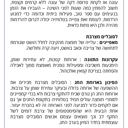
עוגה אז לקחת פרוסה דקה של עוגה ללא קרמים וקצפת.
חשוב להמתין כמה שעות לפני השינה – העבירו את הזמן
בנעימים עם ספר טוב, פעילות ביתית וכדומה כדי למנוע
הרדמות. לעומת זאת צפייה בטלוויזיה יכולה לגרום להרדמות
מהירה ולכן היא פחות כדאית.
לסובלים מצרבת
מאפיינים
: עלייה של חומצה מהקיבה לחלל הושט שגורמת
לתחושה של צריבה וכאב בוושט, זיעה קרה וחולשה.
עקרונות התזונה
: ארוחות קטנות, לא עתירות שומן,
הימנעות משכיבה ומפעילות גופנית מאומצת סמוך לאכילה
והפחתה בצריכת קפאין ואלכוהול.
הסיכון בארוחת החג
: הסובלים מצרבת מכירים את
ההשפעה של ארוחה גדולה ובעיקר עתירת שומן על צרבות.
ארוחות החג הן גורם שכיח להתקף צרבות ולא בכדי קמפיינים
לסותרי חומצה עולים תמיד בטלוויזיה בתקופת החגים אך גם
אם לוקחים כדור למניעה לפני הארוחה זה לא בהכרח יעזור.
אחת הבעית היא שהסימפטומים של צרבת דומים לשל
התקף לב וכך מוצאים עצמם אנשים הסובלים מצרבת
עוצמתית בחדר המיון בערב החג.