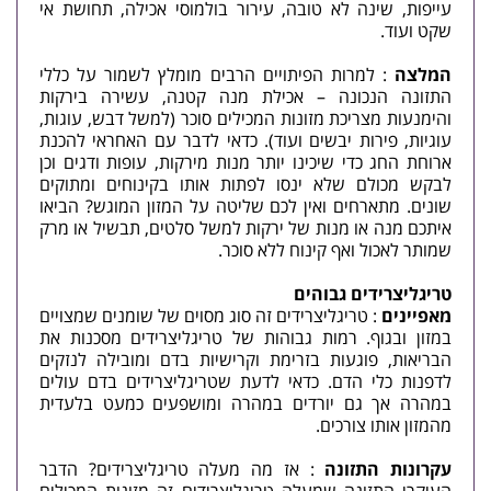
עייפות, שינה לא טובה, עירור בולמוסי אכילה, תחושת אי
שקט ועוד.
המלצה
: למרות הפיתויים הרבים מומלץ לשמור על כללי
התזונה הנכונה – אכילת מנה קטנה, עשירה בירקות
והימנעות מצריכת מזונות המכילים סוכר (למשל דבש, עוגות,
עוגיות, פירות יבשים ועוד). כדאי לדבר עם האחראי להכנת
ארוחת החג כדי שיכינו יותר מנות מירקות, עופות ודגים וכן
לבקש מכולם שלא ינסו לפתות אותו בקינוחים ומתוקים
שונים. מתארחים ואין לכם שליטה על המזון המוגש? הביאו
איתכם מנה או מנות של ירקות למשל סלטים, תבשיל או מרק
שמותר לאכול ואף קינוח ללא סוכר.
טריגליצרידים גבוהים
מאפיינים
: טריגליצרידים זה סוג מסוים של שומנים שמצויים
במזון ובגוף. רמות גבוהות של טריגליצרידים מסכנות את
הבריאות, פוגעות בזרימת וקרישיות בדם ומובילה לנזקים
לדפנות כלי הדם. כדאי לדעת שטריגליצרידים בדם עולים
במהרה אך גם יורדים במהרה ומושפעים כמעט בלעדית
מהמזון אותו צורכים.
עקרונות התזונה
: אז מה מעלה טריגליצרידים? הדבר