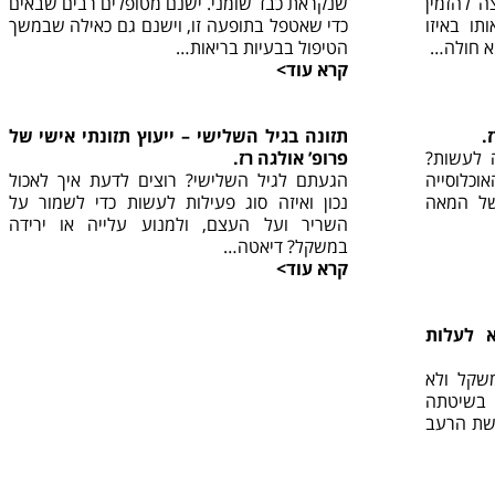
 להזמין
שנקראת כבד שומני. ישנם מטופלים רבים שבאים
תו באיזו
כדי שאטפל בתופעה זו, וישנם גם כאילה שבמשך
וא חולה…
הטיפול בבעיות בריאות…
קרא עוד>
.
תזונה בגיל השלישי – ייעוץ תזונתי אישי של
ה לעשות?
פרופ’ אולגה רז.
לדעת שכ-35% מהאוכלוסייה
הגעתם לגיל השלישי? רוצים לדעת איך לאכול
של המאה
נכון ואיזה סוג פעילות לעשות כדי לשמור על
השריר ועל העצם, ולמנוע עלייה או ירידה
במשקל? דיאטה…
קרא עוד>
 לעלות
משקל ולא
בשיטתה
ושת הרעב