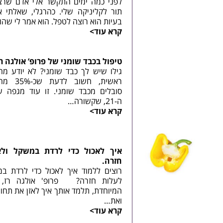
לפני כמה ימים התקשר אלי אדם שרצה
תור לקליניקה שלי. כהרגלי, שאלתי או
בעיות הוא רוצה לטפל. הוא אמר לי שה
קרא עוד>
טיפול בכבד שומני של פרופ’ אולגה רז
גילו שיש לך כבד שומני? לא יודע מ
ראשית, חשוב 
סובלים מכבד שומני. זו עוד מגפה 
ה-21, שקשורה…
קרא עוד>
איך לאכול כדי לרדת במשקל ולא
חזרה.
רוצים ללמוד איך לאכול כדי לרדת ב
לעלות חזרה? פרופ' אולגה רז, 
המיוחדת, תלמד אותך איך לאזן את תח
ואת…
קרא עוד>