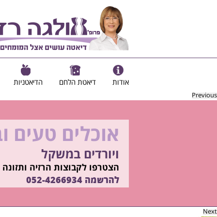
אודות
דיאטת הלחם
הדיאטניות
Previous
אוכלים טעים ו
להיות מוכנות ל
ויורדים במשקל
בשיטת ד"ר אולגה רז
רוצים ללמוד איך?
הצטרפו לקבוצות הרזיה ותזונה ב
התקשרו
להרשמה
052-4266934
052-4266934
Next