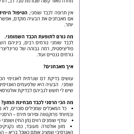
מחלה מאוד קשה שגורמת סבל רב, דורשת השתל
אין תרופה לכבד שומני,
הטיפול היחיד 
אם מאבחנים את הבעיה מוקדם, אפשר על
יותר.
מה גורם לתופעת הכבד השמומני.
לכבד שומני גורמים רבים, ביניהם הש
פוליציסטית, רמה גבוהה של טריגליצריד
גורמים גנטיים ועוד.
איך מאבחנים?
שומני. הבעיה היא שלפעמים האנזימים ת
שיש לי חשש לגביהם לבדיקת אולטרסאו
מה הכי הרסני לכבד מבחינת המזון?
כל המאכלים שמכילים סוכרים, לא משנ
ובמיוחד פרוקטוזה וסירופ תירס – הרסניי
עודף שומנים רווים (מן החי) ושומני
מזון אולטרה מעובד, כמו נקניקים
האגרסיבי שמציג אותם כאוכל בריא – הר