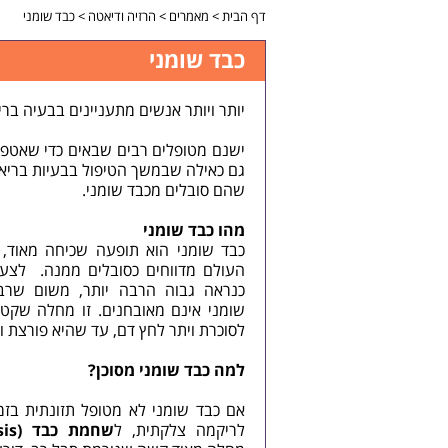
דף הבית
>
מאמרים
>
הרזיה ודיאטה
>
כבד שומני
כבד שומני
יותר ויותר אנשים מתעניינים בבעיה בר
ישנם מטופלים רבים שבאים כדי שאטפל 
גם כאילה שבמשך הטיפול בבעיות בריאו
שהם סובלים מכבד שומני.
מהו כבד שומני
העולם מדווחים כסובלים ממנה. לצער
כנראה גבוה הרבה יותר, משום שרב
שומני אינם מאובחנים. זו מחלה שקט
לסוכרת ויתר לחץ דם, עד שהיא פורצת ו
למה כבד שומני מסוכן?
אם כבד שומני לא מטופל תזונתית בזמן
לריקמה צלקתית, ל
שחמת כבד
(Liver cirrhosis)