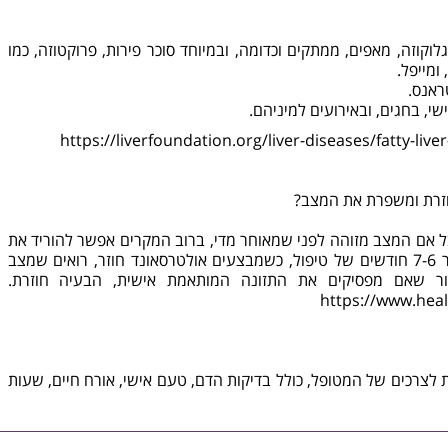
 גלוקוזה, מאפים, ממתקים וכדומה, ובמיוחד סוכר פירות, פרוקטוזה, כמו
 ומייפל.
ראנס.
שי, בחגים, ובאירועים למיניהם.
https://liverfoundation.org/liver-diseases/fatty-live
אטה, אבל אם המצב מזוהה לפני שמאוחר מדי, ברוב המקרים אפשר להוריד את
רמת האנזימים באופן משמעותי, וכעבור 6‑7 חודשים של טיפול, כשמבצעים אולטרסאונד חוזר, רואים שמצב
ור שאם מפסיקים את התזונה המותאמת אישית, הבעיה חוזרת.
https://www.healt
אישית לצרכים של המטופל, כולל בדיקות הדם, טעם אישי, אורח חיים, שעות