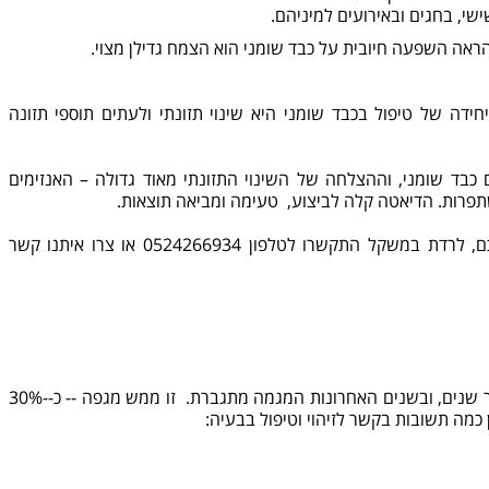
ישי, בחגים ובאירועים למיניהם.
אה השפעה חיובית על כבד שומני הוא הצמח גדילן מצוי.
היחידה של
טיפול בכבד שומני
היא שינוי תזונתי ולעתים תוספי תזונה
כבד שומני, וההצלחה של השינוי התזונתי מאוד גדולה – האנזימים
תפרות. הדיאטה קלה לביצוע, טעימה ומביאה תוצאות.
 במשקל התקשרו לטלפון 0524266934 או
צרו איתנו קשר
אני מטפלת באנשים עם כבד שומני כבר שנים, ובשנים האחרונות המגמה מתגברת. זו ממש מגפה ‑‑ כ‑‑30%
 כמה תשובות בקשר לזיהוי וטיפול בבעיה: