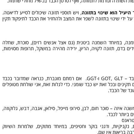
ה וגורמת לתמותה, ואף לסרטן הכבד בכ-7% מחולי שחמת.
היעיל הוא שינוי בתזונה
, ויש תוספי תזונה שיכולים לסייע לדיאטה.
 ידי שינוי בתזונה לשפר את המצב ולהחזיר את הכבד לתיפקוד תקין
מנה, במיוחד השמנה ביטנית (גם אצל אנשים רזים), סוכרת, שחלה
ים בדם, תזונה לקויה, הריון, ירידה מהירה במשקל, תרופות מסוימות,
עושים בדיקת דם שגרתית לאנזימי הכבד – GOT, GLT ו-GGT. אם רמתם מוגברת, כנראה שמדובר בכבד
קינים ובכל זאת יש כבד שומני. כדי לגלות זאת, אני שולחת מטופלים
נד של הכבד.
ה איזה – סוכר חום, לבן, סירופ מייפל, סילאן, אגבה, דבש, גלוקוזה,
ם ביותר לכבד.
 טראנס
, נקניקיות, ודגני בוקר וחטיפים, במיוחד מתוקים, שלמרות השיווק
בה בריאות אין שם.