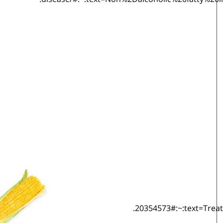
20354573#:~:text=Tr