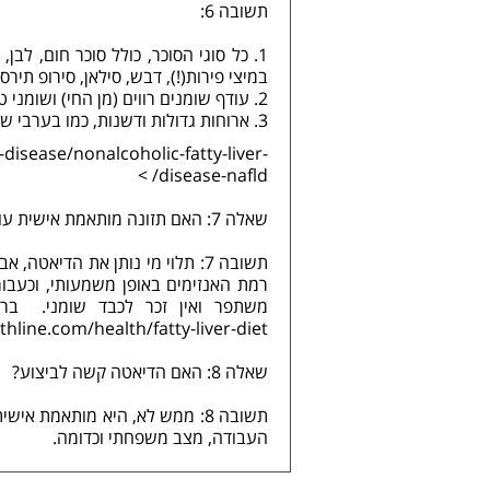
תשובה 6:
כל סוגי הסוכר, כולל סוכר חום, לבן,
במיצי פירות(!), דבש, סילאן, סירופ תירס,
עודף שומנים רווים (מן החי) ושומני ט
ארוחות גדולות ודשנות, כמו בערבי שי
r-disease/nonalcoholic-fatty-liver-
>
disease-nafld/
שאלה 7: האם תזונה מותאמת אישית עוזרת ומשפרת את המצב?
תשובה 7: תלוי מי נותן את הדי
משתפר ואין זכר לכבד שומני. בר
hline.com/health/fatty-liver-diet
שאלה 8: האם הדיאטה קשה לביצוע?
תשובה 8: ממש לא, היא מותאמת 
העבודה, מצב משפחתי וכדומה.