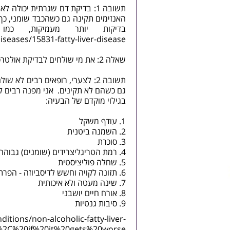
האנזימים תקינה גם כשהכבד שומני, כך
בדיקות יותר מעמיקות, כמו fibro scan שמראה עד כמה הכבד מ
iseases/15831-fatty-liver-disease
שאלה 2: את מי שולחים לבדיקת אולטרסאונד?
תשובה 2: לצערי, רופאים רבים 
גם כשהם לא תקינים. אני מפנה רבים לא
בגילוי מוקדם של הבעיה:
עודף משקל
השמנה ביטנית
סוכרת
רמת הטריגליצרידים (שומנים) גבוהה
שחלה פוליציסטית
תזונה לקויה וחשש לדיסביוזה ‑ הפרת ה
שינה מעטה ולא איכותית
אורח חיים יושבני
סיבות גנטיות
itions/non-alcoholic-fatty-liver-
%2C%20if%20it%20gets%20worse.