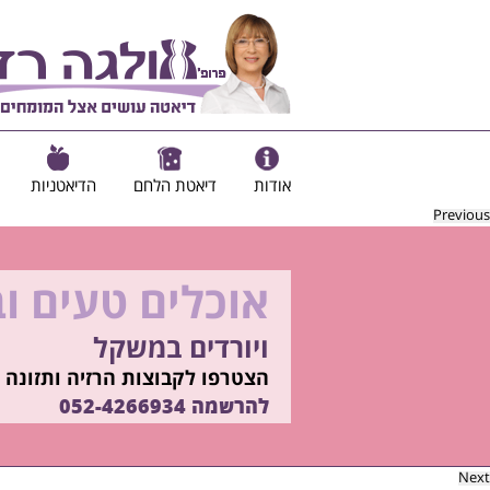
אודות
דיאטת הלחם
הדיאטניות
Previous
אוכלים טעים ו
להיות מוכנות ל
ויורדים במשקל
בשיטת ד"ר אולגה רז
רוצים ללמוד איך?
הצטרפו לקבוצות הרזיה ותזונה ב
התקשרו
להרשמה
052-4266934
052-4266934
Next