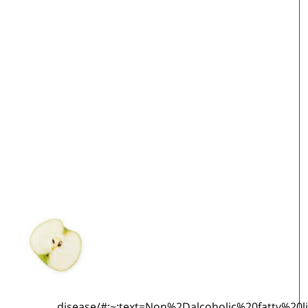
disease/#:~:text=Non%2Dalcoholic%20fatty%20