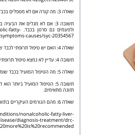
שאלה 3: מה קורה אם לא מטפלים בכבד שומני?
תשובה 3: אם לא מגלים את הב
ולפעמים גם סרטן בכבד.
ic-fatty-
e/symptoms-causes/syc-20354567
שאלה 4: האם יש טיפול תרופתי לכבד שומני?
תשובה 4: עדיין לא נמצא טיפול תרופתי, למרות שמתנהלים מחקרים רבים שמנסים לגלות טיפול כזה.
שאלה 5: מה הטיפול המועיל בכבד שומני?
תשובה 5: הטיפול המועיל ביותר 
תזונה מתאימים.
שאלה 6: מהם הגורמים העיקריים בתזונה שתורמים לכבד שומני?
ditions/nonalcoholic-fatty-liver-
isease/diagnosis-treatment/drc-
r%20more%20is%20recommended.