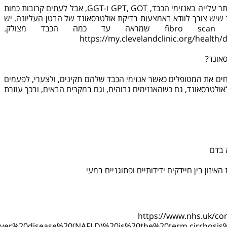
תשובה 1: בדיקת דם שגרתית יכולה לאתר עלייה באנזימי הכבד, GPT, GOT ו‑GGT, אבל לעתים קרובות כמות
 שיש צורך לוודא באמצעות בדיקת אולטרסאונד של הבטן העליונה. יש
צולק.
https://my.clevelandclinic.org/health/d
לא שולחים את המטופלים כאשר אנזימי הכבד שלהם תקינים, ולצערי, לפעמים
ולטרסאונד, גם כשהאנזימים גבוהים, וגם במקרים הבאים, ובכך עוזרת
 בדם
איזון בין חיידקים ידידותיים ופתוגניים במעי
https://www.nhs.uk/cond
liver%20disease%20(NAFLD)%20is%20the%20term,cirrhosis