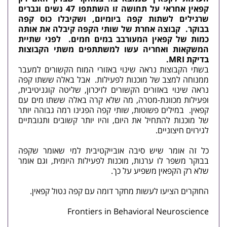
קפאין אחראי על תחושה זו השתתפו 47 נשים וגברים
שרגילים לשתות קפה ביומיום, ושקיבלו כוס קפה
בבוקר. קבוצה אחרת של שותי הקפה קיבלה את אותה
כמות של קפאין המעורבב במים חמים. לפני שתיית
המשקאות ואחריה עשו למשתתפים משתי הקבוצות
בדיקת MRI.
בשתי הקבוצות נראה שינוי באזורי המוח הקשורים למעבר
ממנוחה למצב של מוכנות לפעילות. אבל באלה ששתו קפה
נראה שינוי באזורים הקשורים לזיכרון, שליטה קוגניטיבית,
ופעילות מכוונת‑מטרה, מה שלא קרה באלה ששתו מים עם
קפאין. במילים פשוטות, שותי קפה הפגינו רמה גבוהה יותר
של מוכנות להתחיל את היום, והיו יותר קשובים ותגובתיים
לגירוים חיצוניים.
כל זה אומר שיש סיבה אובייקטיבית למי שאומר שקפה
בבוקר משפר לו ערנות, מוכנות לפעילות היומית, וגם אומר
שלא רק הקפאין משפיע על כך.
החוקרים הציעו לעשות מחקר דומה עם קפה נטול קפאין.
Frontiers in Behavioral Neuroscience