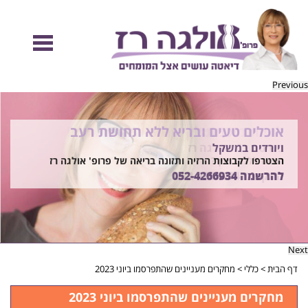
Previous
אוכלים טעים ובריא ללא תחושת רעב
להיות מוכנות לקיץ הזה ולזה שאחריו!
ויורדים במשקל
בשיטת ד"ר אולגה רז
רוצים ללמוד איך?
הצטרפו לקבוצות הרזיה ותזונה בריאה של פרופ' אולגה רז
התקשרו
להרשמה
052-4266934
052-4266934
Next
דף הבית
>
כללי
>
מחקרים מעניינים שהתפרסמו ביוני 2023
מחקרים מעניינים שהתפרסמו ביוני 2023