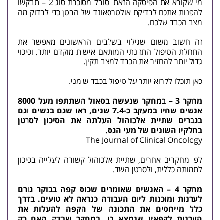
מי שקורא את הפיסקה הזאת וסובל מסוכרת סוג 2 – תבקשו
להפנות אתכם לבדיקת אולטרסאונד של הבטן כדי לבדוק מה
מצב הכבד שלכם.
זה חשוב משום שגילוי בשלבים הראשונים מאפשר את
התחלת הטיפול התזונתי המותאם אישית מוקדם יותר, וסיכוי
גדול יותר להחזיר את הכבד למצב תקין.
כאן תוכלו לקרוא יותר על
טיפול בכבד שומני
.
מחקר 3 – במחקר שנעשה בסאול השתתפו מעל 8000
אנשים שהיו במעקב כ-7.4 שנים, ראו שגם בנשים וגם
בגברים שתיית אלכוהול העלתה את הסיכון לסרטן
בחלקיו השונים של מעי הגס.
The Journal of Clinical Oncology
לפי מחקרים אחרים, שתיית אלכוהול קשורה לעלייה בסיכון
לתמותה כללית, ולסרטן השד.
מחקר 4 – האנשים שאומרים שכוס קפה בבוקר גורם
לערנות ומוכנות ליום העבודה כנראה לא טועים. בדרך
כלל מייחסים את התכונה של הקפה להעלות את
הערנות לקפאין שנמצא בו. במחקר שבדק האם רק