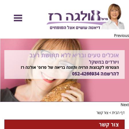
Previous
אוכלים טעים ובריא ללא תחושת רעב
להיות מוכנות לקיץ הזה ולזה שאחריו!
ויורדים במשקל
בשיטת ד"ר אולגה רז
רוצים ללמוד איך?
הצטרפו לקבוצות הרזיה ותזונה בריאה של פרופ' אולגה רז
התקשרו
להרשמה
052-4266934
052-4266934
Next
דף הבית
>
צור קשר
צור קשר