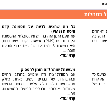
לות
ול במחלות
כל מה שרצית לדעת על תסמונת קדם
 ולאחרים
וויסתית (PMS)
? התשובה
עוד פעם הזמן הזה בחודש ואת סובלת? התסמונת
ים רבים
הקדם וסתית (PMS) מופיעה בקרב נשים רבות,
היא נמשכת 3 ימים עד שבועיים לפני הופעת
הוסת.…
קרא עוד>
מעשנת? שותה? זה הזמן להפסיק
 כמעט כל
עם המודרניזציה חלו שינויים בהרגלי החיים
ת המרקחת
ובהתנהגות של גברים ונשים כאחד. כחלק
בוקים של
מהשינויים הללו חלה עלייה במספר הנשים
שצורכות אלכוהול ובמספר הנשים המעשנות.
מה…
קרא עוד>