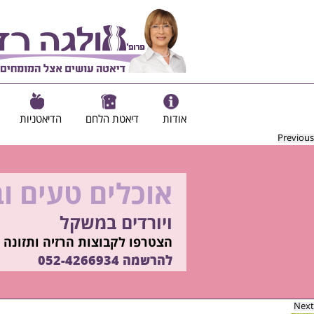
אודות
דיאטת הלחם
הדיאטניות
Previous
אוכלים טעים ו
להיות מוכנות ל
ויורדים במשקל
בשיטת ד"ר אולגה רז
רוצים ללמוד איך?
הצטרפו לקבוצות הרזיה ותזונה ב
התקשרו
להרשמה
052-4266934
052-4266934
Next