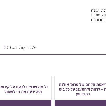
 בעולם הולכת ועולה
ה. סוכרת
ת מבוגרים
<לעמוד הקודם
1
…
8
9
10
יאטת הלחם של פרופ’ אולגה
כל מה שרצית לדעת על קינואה
ז – לרזות ולהתענג על כל ביס
ולא ידעת את מי לשאול
בסנדוויץ