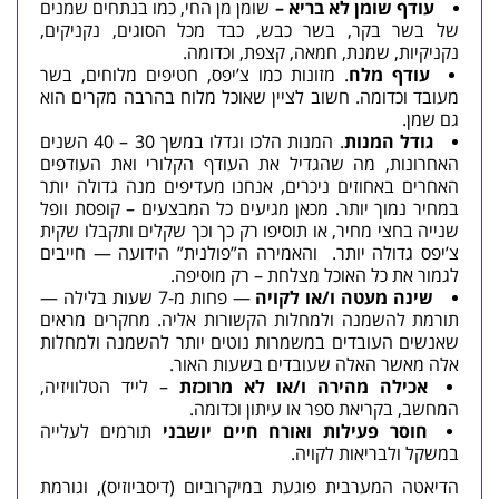
עודף שומן לא בריא –
שומן מן החי, כמו בנתחים שמנים
של בשר בקר, בשר כבש, כבד מכל הסוגים, נקניקים,
נקניקיות, שמנת, חמאה, קצפת, וכדומה.
עודף מלח
. מזונות כמו צ’יפס, חטיפים מלוחים, בשר
מעובד וכדומה. חשוב לציין שאוכל מלוח בהרבה מקרים הוא
גם שמן.
גודל המנות
. המנות הלכו וגדלו במשך 30 – 40 השנים
האחרונות, מה שהגדיל את העודף הקלורי ואת העודפים
האחרים באחוזים ניכרים, אנחנו מעדיפים מנה גדולה יותר
במחיר נמוך יותר. מכאן מגיעים כל המבצעים – קופסת וופל
שנייה בחצי מחיר, או תוסיפו רק כך וכך שקלים ותקבלו שקית
צ’יפס גדולה יותר. והאמירה ה”פולנית” הידועה — חייבים
לגמור את כל האוכל מצלחת – רק מוסיפה.
שינה מעטה ו/או לקויה
— פחות מ-7 שעות בלילה —
תורמת להשמנה ולמחלות הקשורות אליה. מחקרים מראים
שאנשים העובדים במשמרות נוטים יותר להשמנה ולמחלות
אלה מאשר האלה שעובדים בשעות האור.
אכילה מהירה ו/או לא מרוכזת
– לייד הטלוויזיה,
המחשב, בקריאת ספר או עיתון וכדומה.
חוסר פעילות ואורח חיים יושבני
תורמים לעלייה
במשקל ולבריאות לקויה.
הדיאטה המערבית פוגעת במיקרוביום (דיסביוזיס), וגורמת