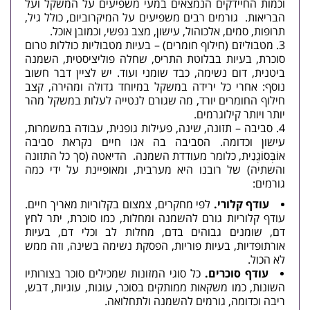
וכמות החיידקים הנמצאים במעי משפיעים על המשקל ועל
הבריאות. גורמים רבים משפיעים על המיקרוביום, כולל גיל,
תרופות, סמים, אלכוהול, עישון, מצב נפשי, וכמובן אוכל.
מטבוליזם (חילוף חומרים) – בעיות מטבוליות כוללות
טרום
סוכרת
, בעיות בבלוטת התריס, שחלה פוליציסטית,
השמנה
ביטנית
, דום נשימה,
כבד שומני
ועוד. יש לציין דבר חשוב
נוסף: אחרי כל ירידה במשקל במיוחד גדולה ומהירה, קצב
חילוף החומרים יורד, מה שגורם לנטייה לעלות במשקל מהר
יותר ויותר קילוגרמים.
סביבה – תזונה, שינה, פעילות גופנית, עבודה במשמרות,
עישון וכדומה. הסביבה בה אנו חיים נקראת סביבה
אוֹבְּסוֹגֶנִית, כלומר מעודדת השמנה. הדיאטה (סך כל התזונה
והשתיה) של רובנו היא מערבית, ומאופיינת על ידי כמה
גורמים:
עודף קלורי.
לפי מחקרים, צמצום בקלוריות מאריך חיים.
עודף קלוריות גורם להשמנה ומחלות, כמו סוכרת, יתר לחץ
דם, שומנים גבוהים בדם, מחלות לב וכלי דם, בעיות
אורתופדיות, בעיות פוריות, הפסקת נשימה בשינה, וזה ממש
לא הכול.
עודף סוכרים.
כל סוגי המזונות שמכילים סוכר בצורותיו
השונות, כמו משקאות ממותקים בסוכר, עוגות, עוגיות, דבש,
ריבה וכדומה, גורמים להשמנה ולתחלואה.