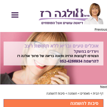
Previous
אוכלים טעים ובריא ללא תחושת רעב
להיות מוכנות לקיץ הזה ולזה שאחריו!
ויורדים במשקל
בשיטת ד"ר אולגה רז
רוצים ללמוד איך?
הצטרפו לקבוצות הרזיה ותזונה בריאה של פרופ' אולגה רז
התקשרו
להרשמה
052-4266934
052-4266934
Next
דף הבית
>
מאמרים
>
השמנה
>
סיבות להשמנה
סיבות להשמנה