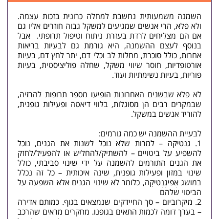
השמנה משמעותית נחשבת למחלה כרונית בזכות עצמה.
ולא פלא, הרי אנשים שמגיעים למשקל גבוה חוזרים אליו גם
אם הם מצליחים לרדת בעזרת ניתוח וטיפול תרופתי. אבל
בנוסף לעצם ההשמנה, היא גורמת גם לבעיות בריאות
אחרות, כולל סוכרת, מחלות לב וכלי דם, יתר לחץ דם, בעיות
אורטופדיות, חוסר שיווי משקל, שחלה פוליציסטית, בעיות
פוריות, בעיות נשימתיות ועוד.
לא פלא שבשנים האחרונות הופיעו מספר תרופות להרזיה,
שבמקרים רבים הן מסוגלות, בלווי דיאטה ופעילות גופנית,
להוריד אנשים במשקל.
לבעיית ההשמנה יש כמה גורמים:
גנטיקה – למרות שלא נוכל לשנות את הגנים, נוכל
להשפיע על ביטויים – להשתיק/להחליש או להפעיל/לחזק
את הגנים התורמים להשמנה על ידי שינוי סביבתי, כולל
שינוי במזון ופעילות גופנית, שינה איכותית – כל זה נכלל
במושג אֶפּיגֶנֶטִיקָה, כלומר לא שינוי הגנים אלא השפעה על
הביטוי שלהם
מיקרוביום – סך החיידקים שנמצאים בגוף. כמותם אדירה
– בערך דומה לכמות התאים בגופנו. מחקרים מראים שהרכב