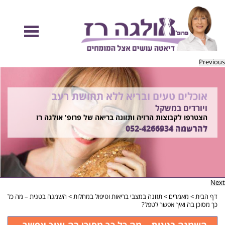
Previous
אוכלים טעים ובריא ללא תחושת רעב
להיות מוכנות לקיץ הזה ולזה שאחריו!
ויורדים במשקל
בשיטת ד"ר אולגה רז
רוצים ללמוד איך?
הצטרפו לקבוצות הרזיה ותזונה בריאה של פרופ' אולגה רז
התקשרו
להרשמה
052-4266934
052-4266934
Next
דף הבית
>
מאמרים
>
תזונה במצבי בריאות וטיפול במחלות
>
השמנה בטנית – מה כל
כך מסוכן בה ואיך אפשר לטפל?