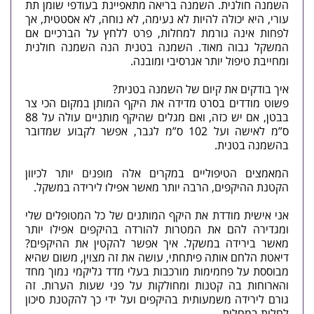
השמנה חולנית. השמנה בריאה מתאפיינת בעודפי שומן תת
עורי, היא יכולה להיות לא נעימה, לא נוחה, לא אסטטית, אך
לפחות אינה גורמת למחלות, פרט ללחץ על הברכיים אם
המשקל גבוה מאוד. השמנה בטנית הנה השמנה חולנית
ומחייבת טיפול יותר אגרסיבי ומובנה.
איך בודקים את קיום של השמנה בטנית?
פשוט מודדים בסרט מדידה את היקף המותן במקום הכי צר
בבטן, אם יש כזה, ואם מגלים שהיקף מותניים עולה על 88
ס”מ לאישה ועל 102 ס”מ לגבר, אפשר לקבוע שמדובר
בהשמנה בטנית.
המאמצים הטיפוליים במקרים אלה מופנים יותר לכיוון
הקטנת ההיקפים, הרבה יותר מאשר אפילו לירידה במשקל.
אני אישית מודדת את היקף המותנים של כל המטופלים שלי
ומגדירה להם את המטרות להורדה בהיקפים אפילו יותר
מאשר בירידה במשקל. איך אפשר להקטין את ההיקפים?
דיאטת הלחם
אותה פיתחתי, עושה את זה מצוין, משום שהיא
מבוססת על פחמימות מורכבות בעלי מדד גליקמי נמוך מחד
והארוחות בה קטנות ומחולקות על פני שעות הערות. זה
גורם לירידה משמעותית בהיקפים ועל ידי כך להקטנת סיכון
לחלות במחלות.