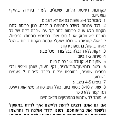
עקרונות דיאטת הלחם שיכולים לעזור בירידה בהיקף
מותניים:
לאכול כל 3-4 שעות גם אם לא רעבים
בכל ארוחה לשלב פחמימה מורכבת, כגון פרוסת לחם
מקמח מלא או 2 פרוסות לחם קל עם שכבה דקה של כל
ממרח לא מתוק או 1 כוס אורז בסמטי/ כוסמת/ גריסים/
קינואה/ קטניות/ שיבולת שועל/ פסטה מקמח דורום – הכל
לאחר בישול, בתוספת ירקות
ירקות ללא הגבלה בכל צורה ומכל צבע
פירות 1-2 ביום
שמן זית או קנולה 1-2 כפות ביום
בשר רזה/עוף/הודו/דגים, נקי מעור, שומן וציפוי ובלי
רטבים שמנים, בתוספת ירקות בלבד לפחות 3 פעמים
בשבוע
ביצים 4-5 בשבוע
שתייה 8-10 כוסות ביום, כולל מים, סודה, משקאות דייאט,
תה וקפה ללא סוכר
מותר להשתמש בממתיקים מלאכותיים
אם גם אתם רוצים לדעת וליישם איך לרדת במשקל
ולשפר את בריאותכם, תפנו לדר’ אולגה רז ותרשמו