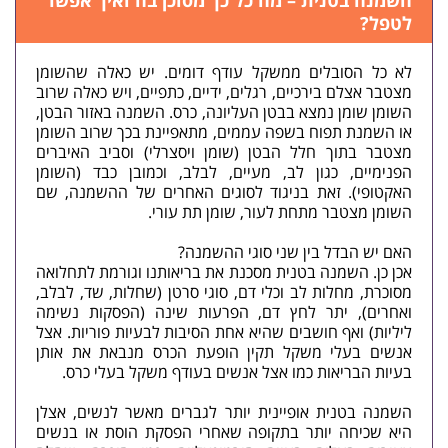
השמנה בטנית – מה כל כך מסוכן בה ואיך אפשר
לטפל?
לא כל הסובלים ממשקל עודף דומים. יש כאלה שהשומן
מצטבר אצלם בירכיים, רגלים, ידיים, כתפיים, ויש כאלה שרוב
השומן שומן נמצא בבטן העליונה, כרס. השמנה באזור הבטן,
או השמנת תפוח בשפה עממים, מתאפיינת בכך שרוב השומן
מצטבר בתוך חלל הבטן (שומן ויסצרלי) וסביב האיברים
הפנימיים, כגון לב, מעיים, לבלב, וכמובן כבד (השומן
האקטופי). זאת בניגוד לסוגים האחרים של ההשמנה, שם
השומן מצטבר מתחת לעור, שומן תת עורי.
האם יש הבדל בין שני סוגי ההשמנה?
אכן כן. השמנה בטנית מסכנת את בריאותנו וגורמת לתחלואה
מסוכרת, מחלות לב וכלי דם, סוגי סרטן (שחלות, שד, לבלב,
ואחרים), יתר לחץ דם, הפרעות שינה (הפסקות נשימה
ליליות) ואף חושבים שהיא אחת הסיבות לבעיות פוריות. אצל
אנשים בעלי משקל תקין הופעת הכרס מנבאת את אותן
בעיות הבריאות כמו אצל אנשים בעודף משקל בעלי כרס.
השמנה בטנית אופיינית יותר לגברים מאשר לנשים, אצלן
היא שכיחה יותר בתקופה שאחרי הפסקת הוסת או בנשים