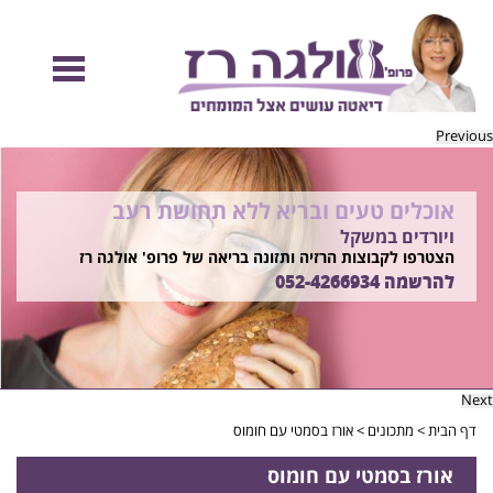
Previous
אוכלים טעים ובריא ללא תחושת רעב
להיות מוכנות לקיץ הזה ולזה שאחריו!
ויורדים במשקל
בשיטת ד"ר אולגה רז
רוצים ללמוד איך?
הצטרפו לקבוצות הרזיה ותזונה בריאה של פרופ' אולגה רז
התקשרו
להרשמה
052-4266934
052-4266934
Next
דף הבית
>
מתכונים
>
אורז בסמטי עם חומוס
אורז בסמטי עם חומוס