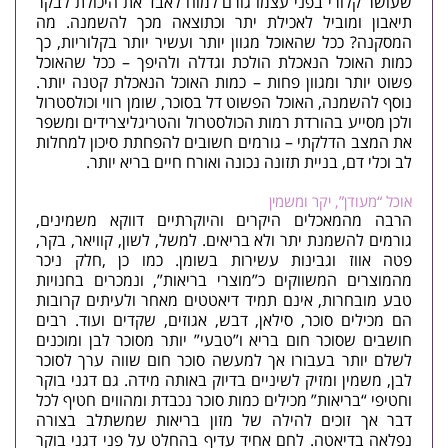
שעושר קלורי בפני עצמו גורם למוח לאבד את היכולת לבקר
תיאבון ומוביל לאכילת יתר וכתוצאה מכך להשמנה. מה
המסקנה? ככל שהאוכל מגוון יותר ועשיר יותר בקלוריות, כך
כמות האוכל הנאכלת הולכת וגדלה ולהיפך – ככל שהאוכל
פשוט יותר ומגוון פחות – כמות האוכל הנאכלת קטנה יותר.
נוסף להשמנה, האוכל הפשוט דל בסוכר, שומן רווי וכולסטרול
ולכן מסייע בהורדת רמות הכולסטרול והטריגליצרידים ומשפר
את המצב הדלקתי – גורמים חשובים להפחתת סיכון למחלות
לב וכלי דם, בניית
תזונה נכונה
ואורח חיים בריא יותר.
אוכל “מעודן”, יקר ומשמין
הרבה מהמאכלים היקרים והיוקרתיים דווקא משמינים,
גורמים להשמנת יתר ולא בריאים. למשל, לשון, קוויאר, בקר,
פטה אווז וגבינות עשירות בשומן. כמו כן ,חלק ניכר
מהמוצרים המשווקים כ”מוצרי בריאות”, ונמכרים בחנויות
טבע מובחרות, אינם תמיד דיאטטים מאחר ולעיתים קרובות
הם מכילים סוכר, סילאן, דבש, אגוזים, שקדים ועוד. רבים
חושבים שסוכר חום בריא ו”טבעי” יותר מסוכר לבן ומוכנים
לשלם יותר בעבורו אך למעשה סוכר חום שווה ערך לסוכר
לבן, משמין ומזיק לשיניים בדיוק באותה מידה. גם דגני בוקר
וחטיפי “בריאות” מכילים כמות סוכר נכבדת ומהווים חטיף לכל
דבר אך זוכים להילה של מזון בריאות שמשתלב בצורה
נפלאה בדיאטה. לחם אחיד עדיף בהחלט על פני דגני בוקר