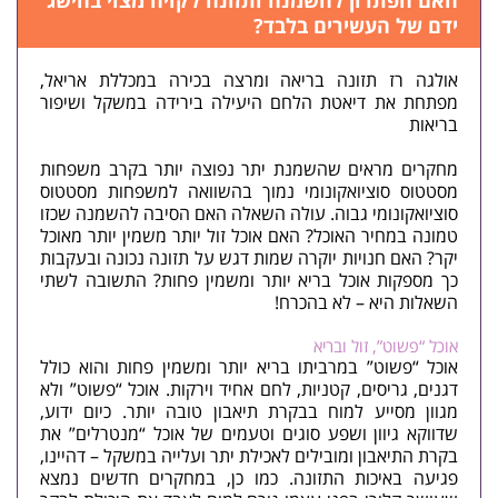
האם הפתרון להשמנה ותזונה לקויה מצוי בהישג
ידם של העשירים בלבד?
אולגה רז
תזונה בריאה
ומרצה בכירה במכללת אריאל,
מפתחת את
דיאטת הלחם
היעילה בירידה במשקל ושיפור
בריאות
מחקרים מראים שהשמנת יתר נפוצה יותר בקרב משפחות
מסטטוס סוציואקונומי נמוך בהשוואה למשפחות מסטטוס
סוציואקונומי גבוה. עולה השאלה האם הסיבה ל
השמנה
שכזו
טמונה במחיר האוכל? האם אוכל זול יותר משמין יותר מאוכל
יקר? האם חנויות יוקרה שמות דגש על תזונה נכונה ובעקבות
כך מספקות אוכל בריא יותר ומשמין פחות? התשובה לשתי
השאלות היא – לא בהכרח!
אוכל “פשוט”, זול ובריא
אוכל “פשוט” במרביתו בריא יותר ומשמין פחות והוא כולל
דגנים, גריסים, קטניות, לחם אחיד וירקות. אוכל “פשוט” ולא
מגוון מסייע למוח בבקרת תיאבון טובה יותר. כיום ידוע,
שדווקא גיוון ושפע סוגים וטעמים של אוכל “מנטרלים” את
בקרת התיאבון ומובילים לאכילת יתר ועלייה במשקל – דהיינו,
פגיעה באיכות התזונה. כמו כן, במחקרים חדשים נמצא