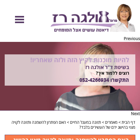
Previous
אוכלים טעים ובריא ללא תחושת רעב
להיות מוכנות לקיץ הזה ולזה שאחריו!
ויורדים במשקל
בשיטת ד"ר אולגה רז
רוצים ללמוד איך?
הצטרפו לקבוצות הרזיה ותזונה בריאה של פרופ' אולגה רז
התקשרו
להרשמה
052-4266934
052-4266934
Next
דף הבית
>
מאמרים
>
תזונה במעגל החיים
>
האם הפתרון להשמנה ותזונה לקויה
מצוי בהישג ידם של העשירים בלבד?