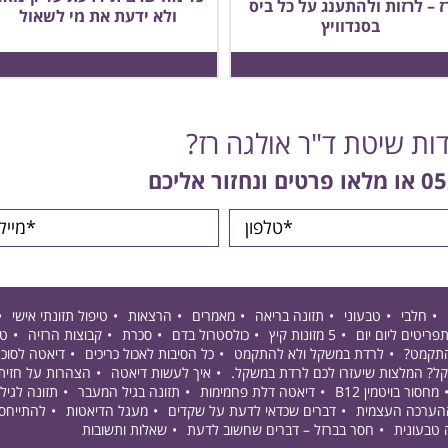
ז – לרזות ולהתענג על כל ביס
ולא ידעת את מי לשאול
בסנדוויץ
דות שיטת ד"ר אולגה רז?
05
או מלאו פרטים ונחזור אליכם
חלבי
טבעוני
תזונה בריאה
מאמרים
הרצאות
טיפול תזונתי אישי
פריטים ליום יום
5 מזונות קיץ
כולסטרול בדם
סכרת
קבוצות הרזיה
טי
התקמט?
לרדת במשקל ולא להתקמט
כל הסיבות לאכול כריכים
דיאטה לסוכ
קל? המלצות שיעזרו לכם לרדת במשקל.
איך לעשות דיאטה
הצהרות על חזית
מחסור בויטמין B12
דיאטה דלת פחמימות
תזונה בגיל המעבר
תזונה לגיל 50+
ההערכה העצמית
דברים שכדאי לדעת על שקדים
מעגל הדיאטות
להתייחס
 טבעונית
חסר בברזל – דברים שחשוב לדעת
שאלות ותשובות