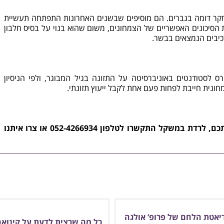
קר דומה בגברים. הם מוסיפים שבשנים האחרונות התפתחה תעשיית
ת הסיכונים האפשריים של הצמחונים, משום שהוא בנוי על בסיס חלבון
יבים הנמצאים בבשר.
ס לסטודנטים באוניברסיטה על התזונה בגיל המבוגר, ולפי הניסיון
חונית חייבת לפחות פעם אחת לקבל ייעוץ תזונתי.
תכם, לרדת במשקל התקשרו לטלפון
052-4266934
או
צרו איתנו
יאטת הלחם של פרופ’ אולגה
כל מה שרצית לדעת על קינואה