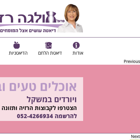
אודות
דיאטת הלחם
הדיאטניות
Previous
אוכלים טעים ו
להיות מוכנות ל
ויורדים במשקל
בשיטת ד"ר אולגה רז
רוצים ללמוד איך?
הצטרפו לקבוצות הרזיה ותזונה ב
התקשרו
להרשמה
052-4266934
052-4266934
Next