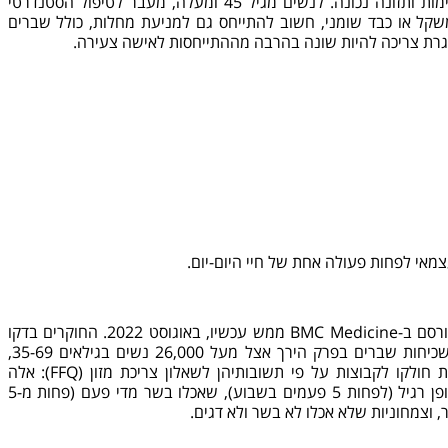
טיפול מלא ומעמיק, כולל בדיקות מתאימות ותזונה נכונה. לנשים מגיל 45 ומעלה, מעבר לטיפול הסטנדרטי
משקל או כבד שומני, חשוב להתייחס גם למניעת מחלות, כולל שברים
גרת צריכה להיות שונה בהרבה מההתייחסות לאישה צעירה.
בהקשר זה אני רוצה להביא מאמר שפורסם ב-BMC Medicine ממש עכשיו, באוגוסט 2022. החוקרים בדקו
את הקשר בין אי אכילת בשר לסוגיו לשכיחות שברים בפרק הירך אצל מעל 26,000 נשים בגילאים 35-69,
והמעקב נמשך כ-22 שנה. המשתתפות חולקו לקבוצות על פי תשובותיהן לשאלון צריכת מזון (FFQ): אלה
שאכלו בשר (כולל עוף, הודו ודגים) באופן רגיל (לפחות 5 פעמים בשבוע), שאכלו בשר מדי פעם (פחות מ-5
 וצמחוניות שלא אכלו לא בשר ולא דגים.