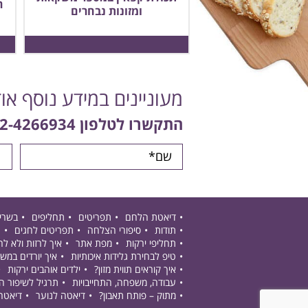
ר
ומזונות נבחרים
מעוניינים במידע נוסף או
התקשרו לטלפון
2-4266934
דיאטת הלחם
תפריטים
תחליפים
בשרי
תודות
סיפורי הצלחה
תפריטים לחגים
ת
תחליפי ירקות
מפת אתר
איך לרזות ולא ל
טיפ לבחירת גלידות איכותיות
איך יורדים במש
איך קוראים תווית מזון?
ילדים אוהבים ירקות
עבודה, משפחה, התחייבויות
תרגיל לשיפור 
מתוק – פותח תאבון?
דיאטה לנוער
דיאטה