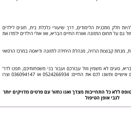
להיות חלק מתכנית הלימודים, דרך שיעורי כלכלת בית, חוגים לילדים
ול גם על תחום התזונה ואורח החיים הבריא, ואז אולי הילדים ילמדו את
דיאטה
במרכז הרפואי
ריא, טעים לא משמין וזול עבורכם ועבור בני משפחותיכם, תפנו לדר’
 לכם את החיים: 0524266934 או 036094147 ו
צרו
ופס ללא כל התחייבות מצדך ואנו נחזור עם פרטים מדויקים יותר
לגבי אופן הטיפול