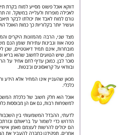
דווקא אוכל פשוט מסייע למוח בקרת תיאב
לאכילה מופרזת ולעלייה במשקל. זה תהל
גורם למוח לאבד את יכולתו לבקר תיאבו
ועשיר יותר בקלוריות כך כמות האוכל הול
מצד שני, הרבה מהמזונות היקרים והמעוד
פטה אווז וגבינות עתירות שומן הנם מש
מובחרות, אינם תמיד דיאטטיים, שכן לע
חום, שיש הטועים לחשוב שהוא בריא ומוכ
סוכר לבן. כמוכן עדיף לחם אחיד על הר
ובוודאי על קרואסונים וג’בטות.
מכאן שהעניין אינו המחיר אלא הידע וה
כלכלי.
אוכל הוא חלק חשוב של כלכלת המשפחה
למשפחות רבות, גם אם הן מבוססות כלכל
לדעתי, ההבדל המשמעותי בין השכבות ה
הדרוש כדי לשמור על בריאותם וגזרתם.
הם יכולים להרשות לעצמם מאמן אישי, מ
אחרים. תפקידנו כחברה להעביר את המ