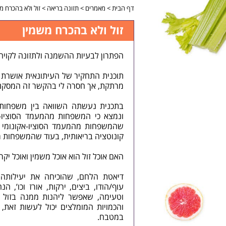
דף הבית
>
מאמרים
>
תזונה בריאה
>
זול ולא בהכרח מ
זול ולא בהכרח משמין
הפתרון לבעיות ההשמנה ולתזונה לקויה 
תוכנית התחקיר של העיתונאית אושרת 
מרתקת, אך חסרה לי בהקשר זה המסקנה 
בתכנית נעשתה השוואה בין משפחות מ
ונמצא כי המשפחות מהמעמד הסוציו-אק
שהמשפחות מהמעמד הסוציו-אקונומי הג
קונוטציה בריאותית, בעוד שהמשפחות מהמ
האם אוכל זול הוא אוכל משמין ואוכל יקר 
דיאטת הלחם
, שהוכיחה את יעילותה 
עוף/הודו, ביצים, ירקות, אורז וכו’,
וטעימה, שאפשר ליהנות ממנה בזול ו
והכמויות המומלצים יכול לעשות זאת,
במטבח.