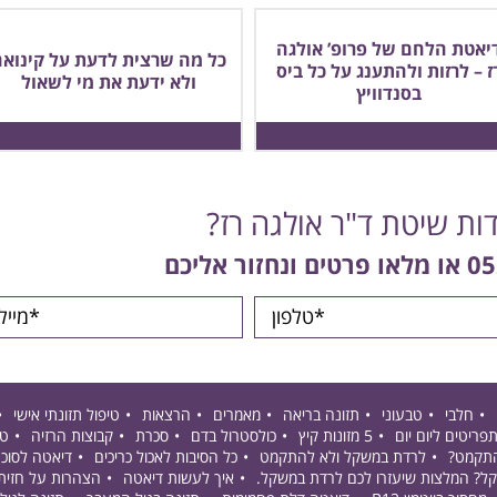
יאטת הלחם של פרופ’ אולגה
כל מה שרצית לדעת על קינואה
ז – לרזות ולהתענג על כל ביס
ולא ידעת את מי לשאול
בסנדוויץ
דות שיטת ד"ר אולגה רז?
05
או מלאו פרטים ונחזור אליכם
חלבי
טבעוני
תזונה בריאה
מאמרים
הרצאות
טיפול תזונתי אישי
פריטים ליום יום
5 מזונות קיץ
כולסטרול בדם
סכרת
קבוצות הרזיה
טי
התקמט?
לרדת במשקל ולא להתקמט
כל הסיבות לאכול כריכים
דיאטה לסוכ
קל? המלצות שיעזרו לכם לרדת במשקל.
איך לעשות דיאטה
הצהרות על חזית