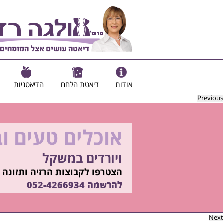
אודות
דיאטת הלחם
הדיאטניות
Previous
אוכלים טעים ו
להיות מוכנות ל
ויורדים במשקל
בשיטת ד"ר אולגה רז
רוצים ללמוד איך?
הצטרפו לקבוצות הרזיה ותזונה ב
התקשרו
להרשמה
052-4266934
052-4266934
Next