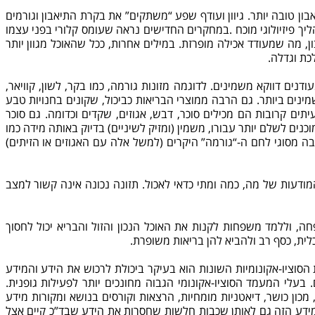
ון טובה יותר. גיוון ועודף שפע “משתקים” את בקרת התיאבון וגורמים
יך פיזיולוגי מוכח .במחקרים החדישים נראה שעומס קלורי בפני עצמו
ן, מה שמעודד אכילה מופרזת. במילים אחרות, ככל שהאוכל מגוון יותר
כת וגדלה.
נים דווקא משמינים. לדוגמה מזונות גורמה, כמו בקר, לשון, קוויאר,
מינים ביותר. גם הרבה ממוצרי הבריאות כביכול, שקונים בחנויות טבע
יתים קרובות הם מכילים סוכר, דבש, אגוזים, שקדים וכדומה. גם סוכר
נים לשלם יותר עבורו, משמין (ומזיק לשיניים) בדיוק באותה מידה כמו
בה מסוגי לחם ה-“גורמה” היקרים (למשל אלה עם האגוזים או הזיתים)
מודעות של מה, כמה ומתי כדאי לאכול.
תזונה נכונה
אינה קשור למצב
, וללמד משפחות לקנות את האוכל הנכון והזול והבריא יכול לחסוך
ית, כסף רב ולהביא להן בריאות משופרת.
סוציו-אקונומיות השונות הוא בעיקר ביכולת לרכוש את הידע והמידע
 בעלי המעמד הסוציו-אקונומי הגבוה מחונכים יותר לפעילות גופנית.
כון כושר, דיאטניות מומחיות, הרצאות וקורסים בנושא ומקורות מידע
ידע הזה גם לאותן שכבות חלשות שחסרות את הידע שבד”כ קיים אצל