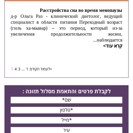
Расстройства сна во время менопаузы
д-р Ольга Раз - клинический диетолог, ведущий
специалист в области питания Переходный возраст
(гиль ха-маавар) – это период, который из-за
увеличения продолжительности жизни,
наблюдается…
קרא עוד>
<לעמוד הקודם
1
…
3
4
5
לקבלת פרטים
והתאמת מסלול תזונה
: