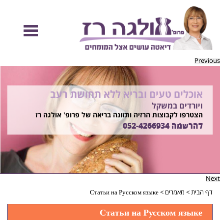
Previous
אוכלים טעים ובריא ללא תחושת רעב
להיות מוכנות לקיץ הזה ולזה שאחריו!
ויורדים במשקל
בשיטת ד"ר אולגה רז
רוצים ללמוד איך?
הצטרפו לקבוצות הרזיה ותזונה בריאה של פרופ' אולגה רז
התקשרו
להרשמה
052-4266934
052-4266934
Next
דף הבית
>
מאמרים
>
Статьи на Русском языке
Статьи на Русском языке