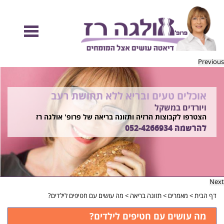
Previous
אוכלים טעים ובריא ללא תחושת רעב
להיות מוכנות לקיץ הזה ולזה שאחריו!
ויורדים במשקל
בשיטת ד"ר אולגה רז
רוצים ללמוד איך?
הצטרפו לקבוצות הרזיה ותזונה בריאה של פרופ' אולגה רז
התקשרו
להרשמה
052-4266934
052-4266934
Next
דף הבית
>
מאמרים
>
תזונה בריאה
>
מה עושים עם חטיפים לילדים?
מה עושים עם חטיפים לילדים?