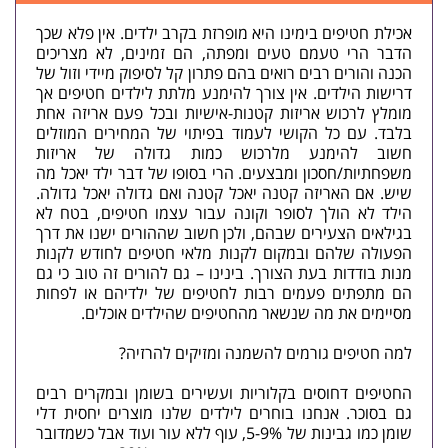
אכילת חטיפים בימינו היא מופרזת בקרב ילדים. אין פלא שכך
הדבר הרי טעמם טעים ומפתה, הם זמינים, לא מצריכים
הכנה והורים רבים רואים בהם פתרון קל לסיפוק מיידי וזול של
דרישות הילדים. אין צורך להימנע מלתת לילדים חטיפים אך
מומלץ לרכוש אריזות קטנות-אישיות ובכל פעם אריזה אחת
בלבד. עם כל הקושי לעמוד בפיתוי של המחירים המוזלים
חשוב להימנע מלרכוש כמות גדולה של אריזות
משפחתיות/חסכון ומבצעים. הרי בסופו של דבר ילד יאכל מה
שיש. אם האריזה קטנה יאכל קטנה ואם גדולה יאכל גדולה.
הילד לא הולך לסופר וקונה עבור עצמו חטיפים, בטח לא
בגילאים הצעירים שבהם, ולכן חשוב שההורים ישנו את דרך
הפעולה שלהם ובמקום לקנות מלאי חטיפים לחודש לקנות
מנות בודדות בעת הצורך. בינינו – גם להורים זה טוב כי גם
הם מתפתים פעמים רבות לחטיפים של ילדיהם או לפחות
מסיימים את מה שנשאר מהחטיפים שהילדים אוכלים.
למה חטיפים גורמים להשמנה ומזיקים ל
הרזיה
?
החטיפים דחוסים בקלוריות ועשירים בשומן ובמקרים רבים
גם בסוכר. אנחנו בוחרים לילדים שלנו מוצרים יחסית דלי
שומן כמו גבינות של 5-9%, עוף ללא עור ועוד אבל כשמדובר