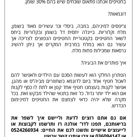
בחטיפים אנחנו פתאום שוכחים שיש בהם 30% שומן.
דוגמאות?
צ’יפסים למיניהם, במבה, ביסלי וכו’ עשירים מאוד בשומן,
מלח וקלוריות. בייגלה יחסית דל בשומן ובקלוריות ביחס
לשאר החטיפים בקטגוריית החטיפים הנפוצים לצריכה אך
עשיר גם הוא במלח במרבית המקרים אך ניתן להשיג
גרסאות שמכילות פחות מלח.
איך פותרים את הבעיה?
הפתרון החלקי הוא לעשות הסכם עם הילדים ולאפשר להם
לאכול חטיף אחד ביום לדוגמא כשחוזרים מביה”ס או מהגן.
אפשר לקנות בעצמנו חטיף אחד קטן או לתת לו כסף לקנות
אם הוא ילד יותר גדול. כל זאת בתנאי שהילד מבקש זאת. בכל
מקרה שלא יהיה כדאי לצמצם את החטיפים למינימום
הנדרש.
אם גם אתם רוצים לדעת וליישם איך לשפר את
בריאותכם, תפנו לדר’ אולגה רז ותרשמו לקבוצות או
לייעוצים אישיים ותשנו לכם את החיים: 0524266934
או 036094147 או
צרו איתנו קשר
עכשיו.