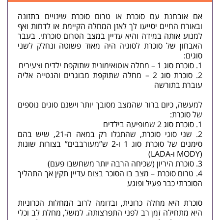
אם אובחנת עם סוכרת או טרום סוכרת שינויים בתזונה
ובאורח החיים יסייעו לך לאזן המחלה הקיימת או לדחות ואף
למנוע אותה במידה והיא עדיין במצב הטרום סוכרתי. בעבר
האבחון של סוכרת לסוגיה היה מאוד פשוטה ונחלק לשני
סוגים:
1. סוכרת סוג 1 – מחלה אוטואימונית שתוקפת ילדים וצעירים
2. סוכרת סוג 2 – מחלה שתוקפת מבוגרים והנטייה אליה
עוברת בתורשה
למעשה, כיום ברור שהמצב מסובך יותר וישנם סוגים נוספים
של סוכרת:
1. סוכרת סוג 2 שמופיעה בילדים
2. שני סוגי סוכרת, שהתגלו רק במאה ה-21, שיש בהם
סימנים של סוכרת סוג 1 ו-2 ש”מעורבבים” בצורות שונות
(MODY ו-LADA)
3. סוכרת היריון (שכיחה הרבה יותר משחשבו פעם)
4. טרום סוכרת – מצב בו הסוכר בצום עדיין תקין אך התהליך
הסוכרתי כבר פעיל ופוגע
סוכרת היא מחלה כרונית, ובדומה לרוב המחלות הכרוניות
היא מתחילה זמן רב לפני התפרצותה. למשל, מחלת לב וכלי