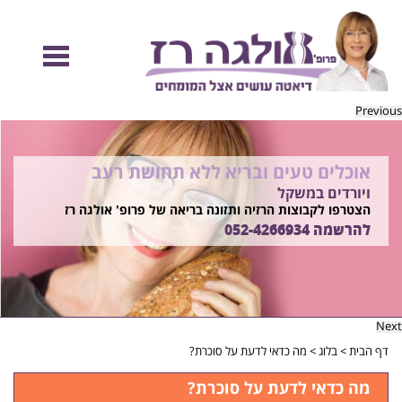
Previous
אוכלים טעים ובריא ללא תחושת רעב
להיות מוכנות לקיץ הזה ולזה שאחריו!
ויורדים במשקל
בשיטת ד"ר אולגה רז
רוצים ללמוד איך?
הצטרפו לקבוצות הרזיה ותזונה בריאה של פרופ' אולגה רז
התקשרו
להרשמה
052-4266934
052-4266934
Next
דף הבית
>
בלוג
>
מה כדאי לדעת על סוכרת?
מה כדאי לדעת על סוכרת?