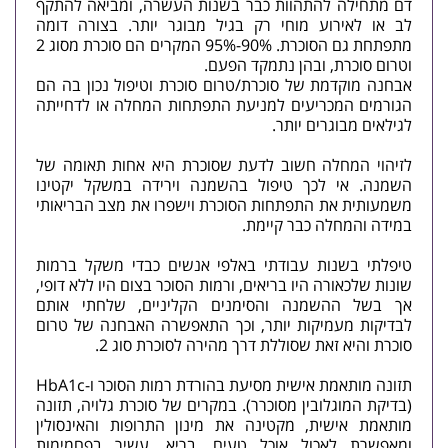
דם מתחילה להתהוות כבר בשנות העשרה, ומביאה להתקף
לב או לאירוע מוחי רק בגיל מבוגר יותר. בצורה דומה
מתפתחת גם הסוכרת. 90%-95% המקרים הם סוכרת מסוג 2
וטרום סוכרת, ובהן נתמקד הפעם.
אבחנה מוקדמת של סוכרת/טרום סוכרת וטיפול נכון בה הם
הגורמים המכריעים למניעת התפתחות המחלה או לדחייתה
לגילאים מבוגרים יותר.
לזיהוי המחלה חשוב לדעת שסוכרת היא אחות תאומה של
השמנה. אי לכך טיפול בהשמנה וירידה במשקל יקטינו
משמעותית את התפתחות הסוכרת וישפרו את מצב הבריאותי
במידה והמחלה כבר קיימת.
טיפלתי בשנות עבודתי באלפי אנשים כבדי משקל ברמות
שונות שלכאורה היו בריאים, ורמות הסוכר בצום היו ללא דופי,
אך בשל ההשמנה והסימנים הקליניים, שלחתי אותם
לבדיקות מעמיקות יותר, וכך התאפשרה האבחנה של טרום
סוכרת והיא זאת שסוללת דרך מהירה לסוכרת סוג 2.
תזונה מותאמת אישית מסיעת בהורדת רמות הסוכר ו-HbA1c
(בדיקת המוגלובין מסוכרר). במקרים של סוכרת גלויה, תזונה
מותאמת אישית, מקטינה את מינון התרופות והאינסולין
ומאפשרת לאכול אוכל טעים, בריא, עשיר בפחמימות