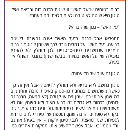
רבים בטוחים ש”על האש” זו שיטת הכנה רזה ובריאה ואילו
טיגון היא שיטה לא טובה ולא מומלצת. מה האמת?
“על האש” – נכון שזה בריא?
תתפלאו אבל הכנה ב”על האש” אינה נחשבת לשיטה
בריאה. “על האש” על גחלים גורם לכך ששומן שנוטף נוצרים
חומרים שנחשבים לפרו-סרטניים ולכן מומלץ לא להפריז
באכילה של על האש ובמיוחד בבשר שמן! במנגל חשמלי אין
בעיה.
טיגון זה אויב של הדיאטות?
טיגון נחשב ללא בריא ולא מומלץ לדיאטה אבל אין זה כך!
כאשר משתמשים במחבת נון-סטיק באיכות טובה ומחממים
בה שמן איכותי כמו שמן זית או קנולה (לא חמאה, מרגרינה
ודומים) בכמות לא גדולה זה בריא מאוד ולא משמין אם לא
משתמשים במוצר עשיר בפחמימות.חלבונים כמו עוף, דגים
ובקר לא סופחים הרבה שמן. תוספת של פירורי לחם גורמת
לספיחת שמן מואצת. לגבי טיגון ירקות – אין בעיה! אומנם
יורד ויטמין C אבל אפשר להשיג אותו ממקורות אחרים כמו