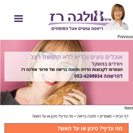
Previous
אוכלים טעים ובריא ללא תחושת רעב
להיות מוכנות לקיץ הזה ולזה שאחריו!
ויורדים במשקל
בשיטת ד"ר אולגה רז
רוצים ללמוד איך?
הצטרפו לקבוצות הרזיה ותזונה בריאה של פרופ' אולגה רז
התקשרו
להרשמה
052-4266934
052-4266934
Next
דף הבית
>
מאמרים
>
תזונה בריאה
>
מה עדיף? טיגון או על האש?
מה עדיף? טיגון או על האש?