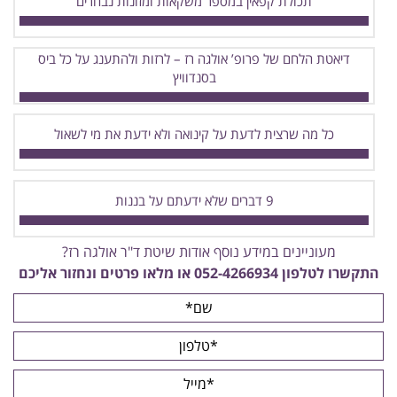
תכולת קפאין במספר משקאות ומזונות נבחרים
דיאטת הלחם של פרופ’ אולגה רז – לרזות ולהתענג על כל ביס
בסנדוויץ
כל מה שרצית לדעת על קינואה ולא ידעת את מי לשאול
9 דברים שלא ידעתם על בננות
מעוניינים במידע נוסף אודות שיטת ד"ר אולגה רז?
התקשרו לטלפון
052-4266934
או מלאו פרטים ונחזור אליכם