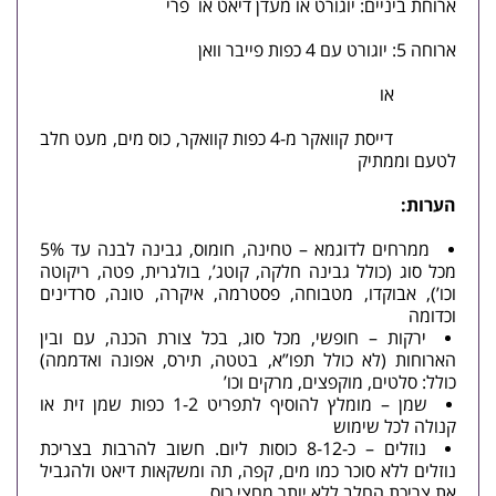
ארוחת ביניים: יוגורט או מעדן דיאט או פרי
ארוחה 5: יוגורט עם 4 כפות פייבר וואן
או
דייסת קוואקר מ-4 כפות קוואקר, כוס מים, מעט חלב
לטעם וממתיק
הערות:
ממרחים לדוגמא – טחינה, חומוס, גבינה לבנה עד 5%
מכל סוג (כולל גבינה חלקה, קוטג’, בולגרית, פטה, ריקוטה
וכו’), אבוקדו, מטבוחה, פסטרמה, איקרה, טונה, סרדינים
וכדומה
ירקות – חופשי, מכל סוג, בכל צורת הכנה, עם ובין
הארוחות (לא כולל תפו”א, בטטה, תירס, אפונה ואדממה)
כולל: סלטים, מוקפצים, מרקים וכו’
שמן – מומלץ להוסיף לתפריט 1-2 כפות שמן זית או
קנולה לכל שימוש
נוזלים – כ-8-12 כוסות ליום. חשוב להרבות בצריכת
נוזלים ללא סוכר כמו מים, קפה, תה ומשקאות דיאט ולהגביל
את צריכת החלב ללא יותר מחצי כוס