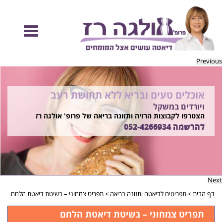
Previous
אוכלים טעים ובריא ללא תחושת רעב
להיות מוכנות לקיץ הזה ולזה שאחריו!
ויורדים במשקל
בשיטת ד"ר אולגה רז
רוצים ללמוד איך?
הצטרפו לקבוצות הרזיה ותזונה בריאה של פרופ' אולגה רז
התקשרו
להרשמה
052-4266934
052-4266934
Next
דף הבית
>
תפריטים לדיאטה ותזונה בריאה
>
תפריט צמחוני – בשיטת דיאטת הלחם
תפריט צמחוני – בשיטת דיאטת הלחם