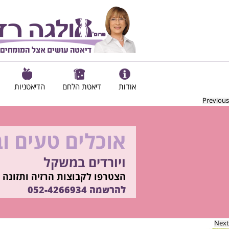
אודות
דיאטת הלחם
הדיאטניות
Previous
אוכלים טעים ו
להיות מוכנות ל
ויורדים במשקל
בשיטת ד"ר אולגה רז
רוצים ללמוד איך?
הצטרפו לקבוצות הרזיה ותזונה ב
התקשרו
להרשמה
052-4266934
052-4266934
Next