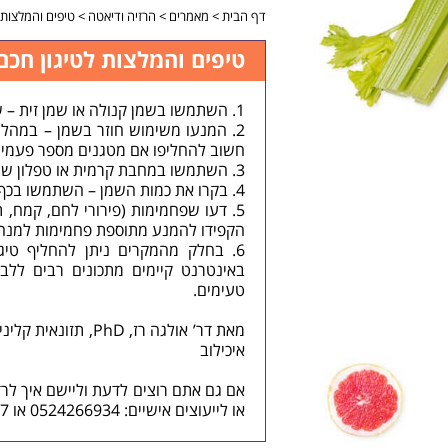
דף הבית
>
מאמרים
>
הרזיה ודיאטה
>
טיפים והמלצות 
טיפים והמלצות לטיגון חכם
1. השתמשו בשמן קנולה או שמן זית – שימו לב שבניגוד למיתוס אין שום בעיה לטגן בשמן זית.
2. המנעו משימוש חוזר בשמן – במהלך
חשוב להחליפו אם מטגנים מספר פעמי
3. השתמשו במחבת קרמית או טפלון שמאפרת הפחתת כמות השמן.
4. בקרו את כמות השמן – השתמשו בכף/כפית כדי למדוד את הכמות או במידה ומתאים בתרסיס שמן.
5. דעו שפחמימות (פירורי לחם, קמח, 
הקפידו להמנע מתוספת פחמימות למנה ש
6. בחלק מהמקרים ניתן להחליף טיג
באינטרנט קיימים מתכונים רבים ללבי
טעימים.
מאת דר’ אולגה רז, PhD, תזונאית קלינית, מנחת קבוצות הרזיה, מנהלת היחידה לתזונה ו
איכילוב
אם גם אתם רוצים לדעת וליישם איך לר
או לייעוצים אישיים: 0524266934 או 036094147 או