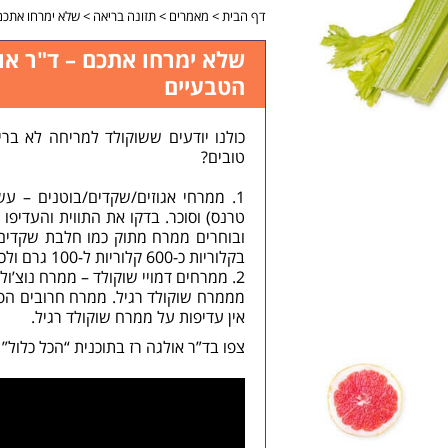
דף הבית
>
מאמרים
>
תזונה בריאה
>
שלא ימרחו אתכם
שלא ימרחו אתכם – ד"ר או
הטבעיים
כולנו יודעים ששוקולד למריחה לא בר
טובים?
ממרחי אגוזים/שקדים/בוטנים – עש
טרנס) וסוכר. בדקו את התווית והעדיפ
ובוחרים ממרח מתוק כמו חלבת שקדים 
בקלוריות כ-600 קלוריות ל-100 גרם ולכן כדאי למרוח כמות קטנה בלבד.
ממרחים דמויי שוקולד – ממרח נוצ’ול
מממרח שוקולד רגיל. ממרח חרובים הפו
אין עדיפות על ממרח שוקולד רגיל.
צפו בד”ר אולגה רז בתוכנית “הכל כלול” בערוץ 10 עונה על השאלה – איך לבחו