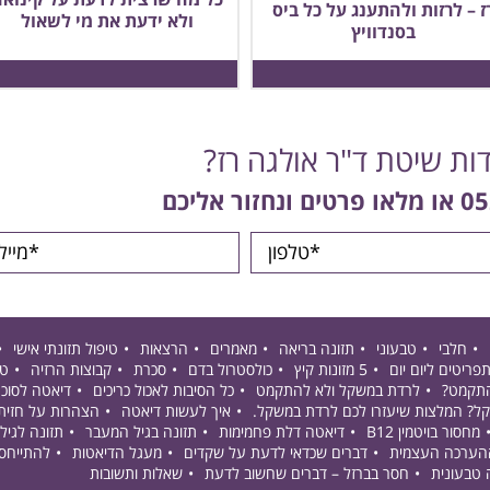
כל מה שרצית לדעת על קינואה
ז – לרזות ולהתענג על כל ביס
ולא ידעת את מי לשאול
בסנדוויץ
דות שיטת ד"ר אולגה רז?
05
או מלאו פרטים ונחזור אליכם
חלבי
טבעוני
תזונה בריאה
מאמרים
הרצאות
טיפול תזונתי אישי
פריטים ליום יום
5 מזונות קיץ
כולסטרול בדם
סכרת
קבוצות הרזיה
טי
התקמט?
לרדת במשקל ולא להתקמט
כל הסיבות לאכול כריכים
דיאטה לסוכ
קל? המלצות שיעזרו לכם לרדת במשקל.
איך לעשות דיאטה
הצהרות על חזית
מחסור בויטמין B12
דיאטה דלת פחמימות
תזונה בגיל המעבר
תזונה לגיל 50+
ההערכה העצמית
דברים שכדאי לדעת על שקדים
מעגל הדיאטות
להתייחס
 טבעונית
חסר בברזל – דברים שחשוב לדעת
שאלות ותשובות