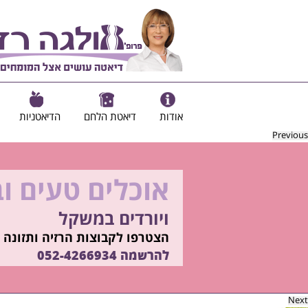
אודות
דיאטת הלחם
הדיאטניות
Previous
אוכלים טעים ו
להיות מוכנות ל
ויורדים במשקל
בשיטת ד"ר אולגה רז
רוצים ללמוד איך?
הצטרפו לקבוצות הרזיה ותזונה ב
התקשרו
להרשמה
052-4266934
052-4266934
Next