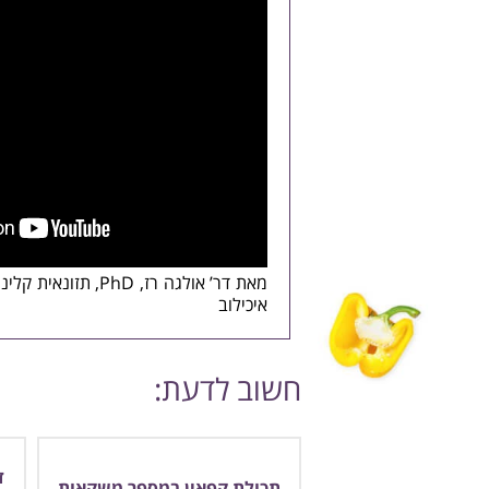
מאת דר’ אולגה רז, PhD, תזונאית קלינית, מנחת קבוצות הרזיה, מנהלת היחידה לתזונה
איכילוב
חשוב לדעת:
ד