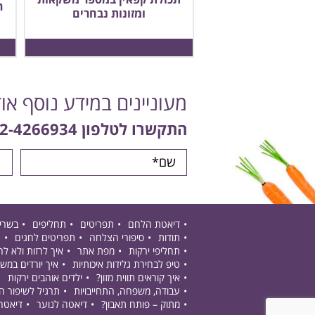
תכולת קפאין במספר משקאות
ר
ומזונות נבחרים
מעוניינים במידע נוסף או
התקשרו לטלפון
2-4266934
דיאטת הלחם
תפריטים
תחליפים
בשרי
תודות
סיפורי הצלחה
תפריטים לחגים
ת
תחליפי ירקות
מפת אתר
איך לרזות ולא ל
טיפ לבחירת גלידות איכותיות
איך יורדים במש
איך קוראים תווית מזון?
ילדים אוהבים ירקות
עבודה, משפחה, התחייבויות
תרגיל לשיפור 
מתוק – פותח תאבון?
דיאטה לנוער
דיאטה