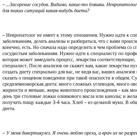
– …Засорение сосудов. Видимо, какие-то бляшки. Невропатолог 
для таких ситуаций какая-нибудь диета?
– Невропатолог не имеет к этому отношения. Нужно идти к сп
заболеваниям, делать анализы и разбираться, что с вами происх
конечно, есть. Но сначала надо определить в чем проблема со 
сосудистым заболеваниям. Нужно идти к специалисту по профи
которая может замедлить процесс, лекарства соответствующие, 
специалист. После анализов он скажет вам, какие лекарства нуж
создать диету специально для вас, не видя вас, ваших анализов
сказать о пищевом поведении при такой опасности в общем. Су
средиземноморская диета: много сложных углеводов, много о
жирности и меньше, жиры животного происхождения – как мо
день три столовые ложки оливкового масла или канолы; и жела
получать пищу каждые 3-4 часа. Хлеб – из цельной муки. В общ
диета.
– У меня дивертикулез. Я очень люблю орехи, а врач их не разр