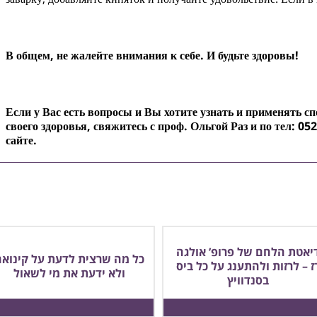
В общем, не жалейте внимания к себе. И будьте здоровы!
Если у Вас есть вопросы и Вы хотите узнать и применять с
своего здоровья, свяжитесь с проф. Ольгой Раз и по тел:
052
сайте.
יאטת הלחם של פרופ’ אולגה
כל מה שרצית לדעת על קינואה
ז – לרזות ולהתענג על כל ביס
ולא ידעת את מי לשאול
בסנדוויץ