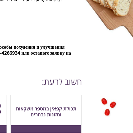
пособы похудения и улучшения
-4266934
или оставьте заявку на
חשוב לדעת:
ד
תכולת קפאין במספר משקאות
ר
ומזונות נבחרים