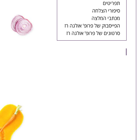
תפריטים
סיפורי הצלחה
מכתבי המלצה
הפייסבוק של פרופ’ אולגה רז
סרטונים של פרופ’ אולגה רז