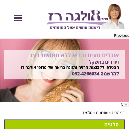
Previous
אוכלים טעים ובריא ללא תחושת רעב
להיות מוכנות לקיץ הזה ולזה שאחריו!
ויורדים במשקל
בשיטת ד"ר אולגה רז
רוצים ללמוד איך?
הצטרפו לקבוצות הרזיה ותזונה בריאה של פרופ' אולגה רז
התקשרו
להרשמה
052-4266934
052-4266934
Next
דף הבית
>
מתכונים
>
סלטים
סלטים