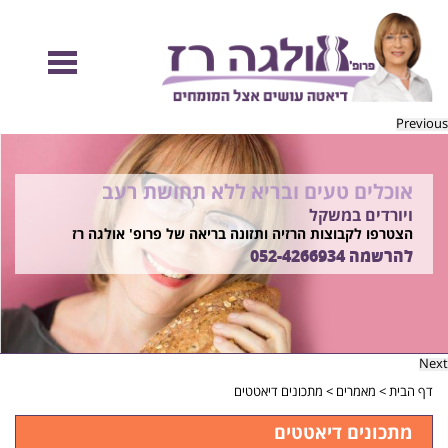
Previous
אוכלים טעים ובריא ללא תחושת רעב
להיות מוכנות לקיץ הזה ולזה שאחריו!
ויורדים במשקל
בשיטת ד"ר אולגה רז
רוצים ללמוד איך?
הצטרפו לקבוצות הרזיה ותזונה בריאה של פרופ' אולגה רז
התקשרו
להרשמה
052-4266934
052-4266934
Next
דף הבית
>
מאמרים
>
מתכונים דיאטטים
מתכונים דיאטטים