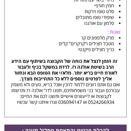
חמין חורפי
סלט טופו וירקות
שיפודי טופו מתובלים
סלמון עם אורגנו
שונות :
מרק מלפפונים קר
מטבל חצילים ו”קרקרים” קלים
כריך חצילים פיקנטי
זה הזמן לנצל את כוחה של הקבוצה בשיתוף עם הידע
הרב בשיטת אולגה רז. לרדת במשקל בכיף ולעבור
לאורח חיים בריא יותר. מלא/י את הטופס הבא ונחזור
אליך לפרטים נוספים ללא כל התחייבות מצדך.
ואם גם אתם רוצים ללמוד להכין אוכל בריא, טעים ולא משמין
עבורכם ועבור בני משפחותיכם, תפנו לדר’ אולגה רז ותרשמו
לקבוצות או לייעוצים אישיים ותשנו לכם את החיים:
0524266934 או 036094147 ו
צרו איתנו קשר
עכשיו
לקבלת פרטים
והתאמת מסלול תזונה
: