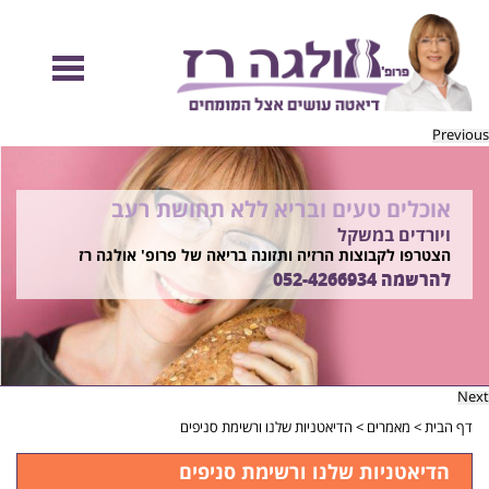
Previous
אוכלים טעים ובריא ללא תחושת רעב
להיות מוכנות לקיץ הזה ולזה שאחריו!
ויורדים במשקל
בשיטת ד"ר אולגה רז
רוצים ללמוד איך?
הצטרפו לקבוצות הרזיה ותזונה בריאה של פרופ' אולגה רז
התקשרו
להרשמה
052-4266934
052-4266934
Next
דף הבית
>
מאמרים
>
הדיאטניות שלנו ורשימת סניפים
הדיאטניות שלנו ורשימת סניפים