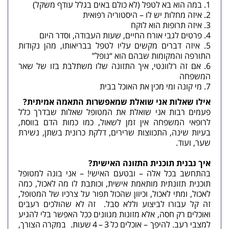
במה הוא בא לטפל (לא כולם באים בגלל עודף משקל)
איזה מחלות יש לו – היסטוריה רפואית
איזה תרופות הוא לוקח
פרטים לגבי אורח החיים, שעות העבודה, וסדר היום
איזה דברים מקשים עליו לטפל בבריאותו, מהן נקודות
התורפה והמקומות שבהם הוא “נופל”
אם זה רלוונטי, איך התזונה שלו משתלבת בזו של שאר
המשפחה
מי קונה ומי מכין את האוכל בבית
אילו שאלות אני שואלת שמאפשרות התאמה אמיתית?
פעמים רבות אני שואלת את המטופל שאלות שבדרך כלל
לרופאי המשפחה אין זמן לשאול, כמו כמות הדם בווסת,
בעיות שינה, התכווצות שרירים, דלקת כרונית בשתן, נשירת
שער, ועוד.
איך נבנית תוכנית התזונה האישית?
בהתחשב בכל אלה – ובטעם האישי! – אני בונה למטופל
תוכנית תזונתית מותאמת אישית, וכותבת לו מה לאכול, כמה
לאכול, ומתי לאכול, וכיוון שהכול תפור על צרכיו של המטופל,
זה קל עבורו לביצוע וללא סבל. זה לא שהולכים רעבים
ואוכלים רק חסה, אלא מזונות מגוונים ככל האפשר בלי להגיע
למצבי רעב. להיפך – אוכלים כל 3 – 4 שעות. במקרה הצורך,