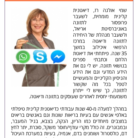
שמי אולגה רז, דיאטנית
קלינית מומחית, לשעבר
פרופסור לתזונה
באוניברסיטת אריאל,
ולשעבר מנהלת של היחידה
לתזונה ודיאטה במרכז
הרפואי איכילוב במשך
35 שנה. פיתחתי את דיאטת
הלחם וכתבתי ספרים
בנושאי תזונה. יש לי גם את
הידע המדעי וגם את הידע
והניסיון הקליניים והמעשיים
לטפל בכל מה שקשור
לתזונה, כך שיש לי ייתרון
משמעותי יחסית לאחרים שעוסקים בתזונה ודיאטה.
במהלך למעלה מ‑40 שנות עבודתי כדיאטנית קלינית טיפלתי
באלפי אנשים עם בעיות בריאות שונות וגם באנשים בריאים
במצבים מיוחדים כמו הריון, הנקה, בצבא, בגיל המעבר,
ובמבוגרים. זה כולל מקרי עודף/חוסר משקל, סוכרת, יתר לחץ
דם, כולסטרול ושומנים בדם, אנמיה, בעיות במערכת העיכול