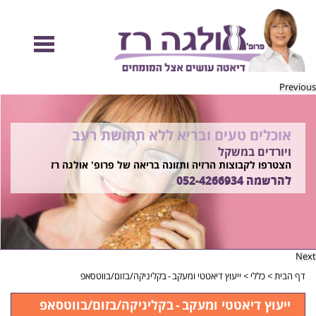
Previous
אוכלים טעים ובריא ללא תחושת רעב
להיות מוכנות לקיץ הזה ולזה שאחריו!
ויורדים במשקל
בשיטת ד"ר אולגה רז
רוצים ללמוד איך?
הצטרפו לקבוצות הרזיה ותזונה בריאה של פרופ' אולגה רז
התקשרו
להרשמה
052-4266934
052-4266934
Next
דף הבית
>
כללי
>
ייעוץ דיאטטי ומעקב ‑ בקליניקה/בזום/בווטסאפ
ייעוץ דיאטטי ומעקב ‑ בקליניקה/בזום/בווטסאפ