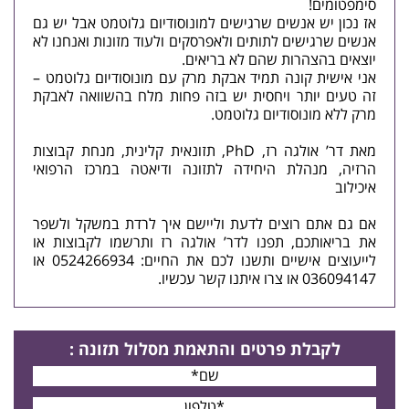
סימפטומים!
אז נכון יש אנשים שרגישים למונוסודיום גלוטמט אבל יש גם
אנשים שרגישים לתותים ולאפרסקים ולעוד מזונות ואנחנו לא
יוצאים בהצהרות שהם לא בריאים.
אני אישית קונה תמיד אבקת מרק עם מונוסודיום גלוטמט –
זה טעים יותר ויחסית יש בזה פחות מלח בהשוואה לאבקת
מרק ללא מונוסודיום גלוטמט.
מאת דר’ אולגה רז, PhD, תזונאית קלינית, מנחת קבוצות
הרזיה, מנהלת היחידה לתזונה ו
דיאטה
במרכז הרפואי
איכילוב
אם גם אתם רוצים לדעת וליישם איך לרדת במשקל ולשפר
את בריאותכם, תפנו לדר’ אולגה רז ותרשמו לקבוצות או
לייעוצים אישיים ותשנו לכם את החיים: 0524266934 או
036094147 או
צרו איתנו קשר
עכשיו.
לקבלת פרטים
והתאמת מסלול תזונה
: