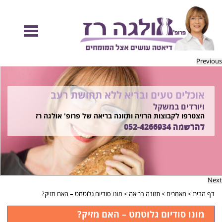
Previous
אוכלים טעים ובריא ללא תחושת רעב
להיות מוכנות לקיץ הזה ולזה שאחריו!
ויורדים במשקל
בשיטת ד"ר אולגה רז
רוצים ללמוד איך?
הצטרפו לקבוצות הרזיה ותזונה בריאה של פרופ' אולגה רז
התקשרו
להרשמה
052-4266934
052-4266934
Next
דף הבית
>
מאמרים
>
תזונה בריאה
>
מונו סודיום גלוטמט – האם מזיק?
מונו סודיום גלוטמט – האם מזיק?