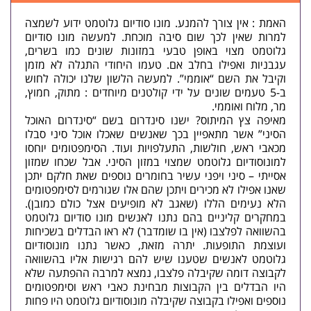
האמת : אין צורך להמנע. מונו סודיום גלוטמט ידוע לשמצה
למרות שאין לכך שום סיבה מוכחת. למעשה מונו סודיום
גלוטמט מצוי באופן טבעי במזונות שונים כמו בשרים,
עגבניות ואפילו בחלב אם. טעמו היחודי התגלה לא מזמן
וקיבל את השם “אוממי”. למעשה הלשון שלנו יכולה לחוש
ב-5 טעמים שונים על ידי קולטנים מיוחדים : מתוק, חמוץ,
מר, מלוח ואוממי.
מאיפה צץ המיתוס? ישנו סינדרום בשם “סינדרום האוכל
הסיני” אשר מתאפיין בכך שאנשים שאכלו אוכל סיני סבלו
מכאבי ראש, חולשות, התעלפויות ועוד. הסימפטומים יוחסו
למונוסודיום גלוטמט שמצוי במזון הסיני. אבל שכחו שמזון
אסייתי – סיני ויפני עשיר בחומרים נוספים שאת חלקם יתכן
שאנו אפילו לא מכירים ויתכן שהם אלו שגורמים לסימפטומים
הלא נעימים הללו (שאגב לא מופיעים אצל כולם כמובן).
במחקרים קליניים בהם נתנו לאנשים מונו סודיום גלוטמט
בהשוואה לפלצבו (אין בו שומדבר) לא ראו הבדלים בשכיחות
ועוצמת התופעות. יתרה מזאת, כאשר נתנו מונוסודיום
גלוטמט לאנשים שטענו שיש להם רגישות אליו בהשוואה
לקבוצה דומה שקיבלה פלצבו, נמצא למרבה ההפתעה שלא
היו הבדלים בין הקבוצות מבחינת כאבי ראש וסימפטומים
נוספים ואפילו בקבוצה שקיבלה מונוסודיום גלוטמט היו פחות