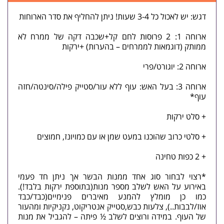
דגש: יש לאכול כל 3-4 שעות! ניתן להחליף את סדר הארוחות
ארוחה 1: 2 פרוסות לחם קל+שכבה דקה של ממרח לא
ממותק (דוגמאות לממרחים – בהערות) +ירקות
ארוחה 2: יוגורט/פרי
ארוחה 3: בעל האש: עוף ללא עור/סטייק פילה/סינטה/חזה
עוף*
+ סלט ירקות
+ סלטי כרוב שהוכנו במעט שמן או עם כמויונז, חמוצים
+ 2 כפות טחינה
*רצוי לבחור סוג אחד ממנות הבשר אך ניתן חד פעמי
באירוע על האש לשלב מספר מנות(בתוספת ירקות בלבד!).
כמו כן מומלץ להמנע מאיברים פנימיים(כבד/כבד
אוז/לבבות..), צלעות כבש,סטייק אנטריקוט, נקניקיות ומהעור
של העוף. במידה ורוצים לשלב ½ פיתה – להגביל את מנות