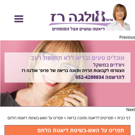
Previous
אוכלים טעים ובריא ללא תחושת רעב
להיות מוכנות לקיץ הזה ולזה שאחריו!
ויורדים במשקל
בשיטת ד"ר אולגה רז
רוצים ללמוד איך?
הצטרפו לקבוצות הרזיה ותזונה בריאה של פרופ' אולגה רז
התקשרו
להרשמה
052-4266934
052-4266934
Next
דף הבית
>
תפריטים לדיאטה ותזונה בריאה
>
תפריט על האש-בשיטת דיאטת הלחם
תפריט על האש-בשיטת דיאטת הלחם