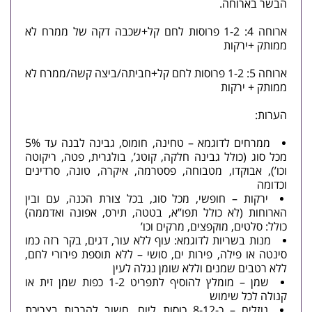
הבשר בארוחה.
ארוחה 4: 1-2 פרוסות לחם קל+שכבה דקה של ממרח לא
ממותק +ירקות
ארוחה 5: 1-2 פרוסות לחם קל+חביתה/ביצה קשה/ממרח לא
ממותק + ירקות
הערות:
ממרחים לדוגמא – טחינה, חומוס, גבינה לבנה עד 5%
מכל סוג (כולל גבינה חלקה, קוטג’, בולגרית, פטה, ריקוטה
וכו’), אבוקדו, מטבוחה, פסטרמה, איקרה, טונה, סרדינים
וכדומה
ירקות – חופשי, מכל סוג, בכל צורת הכנה, עם ובין
הארוחות (לא כולל תפו”א, בטטה, תירס, אפונה ואדממה)
כולל: סלטים, מוקפצים, מרקים וכו’
מנות בשריות לדוגמא: עוף ללא עור, דגים, בקר רזה כמו
סינטה או פילה, פירות ים, סושי – ללא תוספת פירורי לחם,
ללא רטבים שמנים וללא שומן נגלה לעין
שמן – מומלץ להוסיף לתפריט 1-2 כפות שמן זית או
קנולה לכל שימוש
נוזלים – כ-8-12 כוסות ליום. חשוב להרבות בצריכת