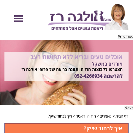
Previous
אוכלים טעים ובריא ללא תחושת רעב
להיות מוכנות לקיץ הזה ולזה שאחריו!
ויורדים במשקל
בשיטת ד"ר אולגה רז
רוצים ללמוד איך?
הצטרפו לקבוצות הרזיה ותזונה בריאה של פרופ' אולגה רז
התקשרו
להרשמה
052-4266934
052-4266934
Next
דף הבית
>
מאמרים
>
הרזיה ודיאטה
>
איך לבחור שייק?
איך לבחור שייק?