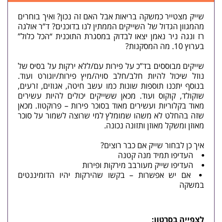
שייק מצטייר כמשקה בריאות אבל האם זה נכון? ואיך בוחרים
מהמגוון הגדול של השייקים הממתין לנו בדוכנים? ד”ר אולגה
רז ונגה ניר נאמן יצאו לבדוק במסגרת התוכנית “הכל כלול”
בערוץ 10. מה המסקנות?
שייקים מבוססים בד”כ על פירות עם/ללא ירקות על בסיס של
נוזל שיכול להיות חלב/חלב סויה/מיץ פירות/יוגורט ועוד.
בנוסף יתכנו תוספות שונות כמו עשב חיטה, אגוזים, זרעים,
שוקולד, קוקוס ועוד. מכאן ששייקים יכולים להיות עשירים
מאוד בקלוריות ועשירים מאוד בסוכר פירות – פרוקטוז. מכאן
שזה בהחלט לא משהו שמומלץ למי שרוצה לשמור על סוכר
מאוזן ומשקל מאוזן
ותזונה נכונה
.
איך כן לבחור שייק אם כבר רוצים?
העדיפו תמיד מנה קטנה
העדיפו שייק מעורבב מירקות ופירות
אם יש אפשרות – בקשו שהירקות יהיו הדומיננטים
במשקה
לצפייה בסרטון: