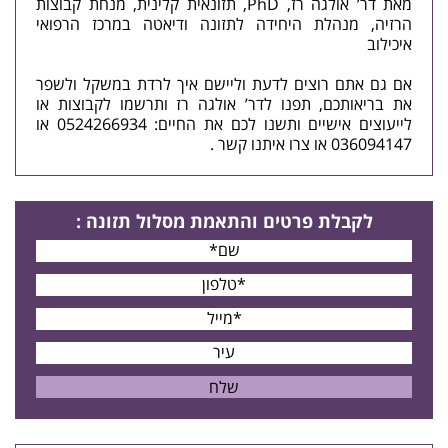
מאת דר’ אולגה רז, PhD, תזונאית קלינית, מנחת קבוצות
הרזיה, מנהלת היחידה לתזונה ו
דיאטה
במרכז הרפואי
איכילוב
אם גם אתם רוצים לדעת וליישם איך לרדת במשקל ולשפר
את בריאותכם, תפנו לדר’ אולגה רז ותרשמו לקבוצות או
לייעוצים אישיים ותשנו לכם את החיים: 0524266934 או
036094147 או
צרו איתנו קשר
.
לקבלת פרטים
והתאמת מסלול תזונה
: