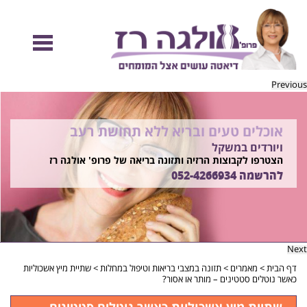
Previous
אוכלים טעים ובריא ללא תחושת רעב
להיות מוכנות לקיץ הזה ולזה שאחריו!
ויורדים במשקל
בשיטת ד"ר אולגה רז
רוצים ללמוד איך?
הצטרפו לקבוצות הרזיה ותזונה בריאה של פרופ' אולגה רז
התקשרו
להרשמה
052-4266934
052-4266934
Next
דף הבית
>
מאמרים
>
תזונה במצבי בריאות וטיפול במחלות
>
שתיית מיץ אשכוליות
כאשר נוטלים סטטינים – מותר או אסור?