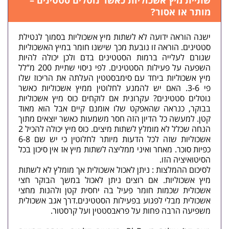
שתיית מיץ אשכוליות כאשר נוטלים סטטינים –
מותר או אסור?
ישנה הוראה ידועה לא לשתות מיץ אשכוליות בסמוך לנטילת
סטטינים. הוראה זו נובעת מכך שישנו חומר במיץ האשכוליות
שגורם לעלייה ברמות הסטטינים בדם ולכן יכולה להיות
השפעה על פעילות הסטטינים. לפי ניסוי שתיית 200 מ”לל
מיץ אשכוליות ביחד עם סימבסטטין העלתה את הריכוז שלו
פי 3-6. האם יש להמנע לחלוטין ממיץ אשכוליות כאשר
נוטלים סטטינים? עקרונית אם לוקחים כוס מיץ אשכוליות
בבוקר, כנראה שהאפקט שלו אומנם קיים אבל הוא מאוד
קטן. למעשה כל הדיון הזה חסר משמעות כאשר יוצאים מתוך
הנחה שכלל לא מומלץ לשתות מיצים. כוס מיץ יכולה להכיל 2
אשכוליות שזה לכל הדעות מיותר לחלוטין כי יש שם 6-8
כפיות סוכר. מאחר ואיני ממליצה לשתות מיץ אז אין סיכון בכל
הסיטואיציה הזו.
לסיכום ההמלצות : ניתן לאכול אשכולית אך מומלץ לא לשתות
מיץ אשכוליות. אם רוצים ניתן לאכול במשך הבוקר חצי
אשכולית שכמות חומר פעיל בה יחסית קטן ולהנות מחצי
אשכולית מבלי לפגוע בפעילות הסטטינים.דרך אגב אשכולית
משפיעה הרבה פחות על פראבסטטין ועל קרסטור.