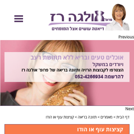
Previous
אוכלים טעים ובריא ללא תחושת רעב
להיות מוכנות לקיץ הזה ולזה שאחריו!
ויורדים במשקל
בשיטת ד"ר אולגה רז
רוצים ללמוד איך?
הצטרפו לקבוצות הרזיה ותזונה בריאה של פרופ' אולגה רז
התקשרו
להרשמה
052-4266934
052-4266934
Next
דף הבית
>
מאמרים
>
תזונה בריאה
>
קציצות עוף או הודו
קציצות עוף או הודו