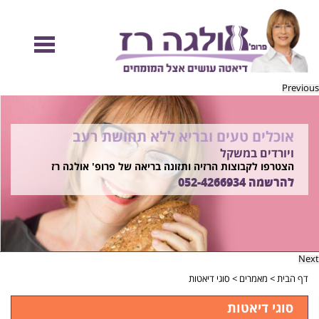
Previous
אוכלים טעים ובריא ללא תחושת רעב
להיות מוכנות לקיץ הזה ולזה שאחריו!
ויורדים במשקל
בשיטת ד"ר אולגה רז
רוצים ללמוד איך?
הצטרפו לקבוצות הרזיה ותזונה בריאה של פרופ' אולגה רז
התקשרו
להרשמה
052-4266934
052-4266934
Next
דף הבית
>
מאמרים
>
סוגי דיאטות
סוגי דיאטות