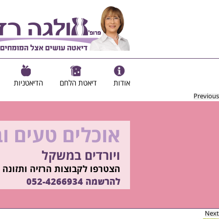
אודות
דיאטת הלחם
הדיאטניות
Previous
אוכלים טעים ו
להיות מוכנות ל
ויורדים במשקל
בשיטת ד"ר אולגה רז
רוצים ללמוד איך?
הצטרפו לקבוצות הרזיה ותזונה ב
התקשרו
להרשמה
052-4266934
052-4266934
Next