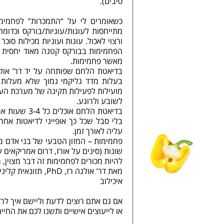
סיבים).
כשאומרים לי על “התמכרות” לפחמימו
מתייחסות לעוגות/עוגיות/בורקס וכדו
ורצוי לאכול. עוגות ועוגיות מכילות סו
הפחמימות בבורקס קטנה מאוד יחסית ל
מאשר פחמימות.
בדיאטת הלחם שפותחה על יד דר’ אולגה
בעלות מדד גליקמי נמוך שלא מעלות א
מועילות לפעילות תקינה של מערכת העי
לשובע ולרוגע.
בדיאטת הלחם
בלי סבל שכל כך אופייני לדיאטות אח
עליה לאורך זמן.
פחמימות – המזון הטבעי של בני אדם 
שונות (סינים על אורז, דרום אמריקאים ע
להיות מכורים לפחמימות זה דבר מצוין, 
מאת דר’ אולגה רז, PhD, תזונאית קלינית, מנחת קבוצות הרזיה, מנהלת היחידה לתזונה ו
איכילוב
אם גם אתם רוצים לדעת וליישם איך לר
או לייעוצים אישיים ותשנו לכם את החיים: 0524266934 או 036094147