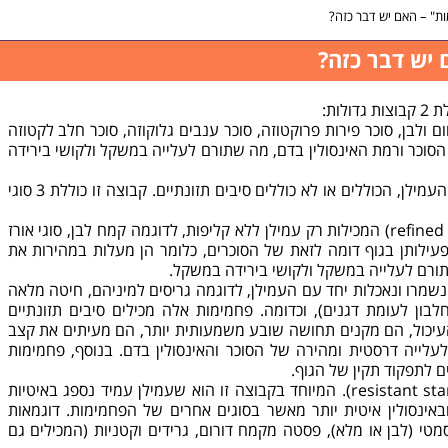
ת" – האם יש דבר כזה?
 יש דבר כזה?
ות:
ום ולבן, סוכר פירות פרוקטוזה, סוכר ענבים גלוקוזה, סוכר חלב לקטוזה
הסוכר ורמת האינסולין בדם, מה שתורם לעלייה במשקל ולקושי בירידה
2. פחמימות מורכבות, המורכבות מסוגי העמילן, הכוללים או לא כוללים סיבים תזונתיים. קבוצה זו כוללת 3 סוגי
א. פחמימות מנוקות (refined carbohydrates) המכילות רק עמילן ללא קליפות, לדוגמה קמח לבן, סוגי אורז
. פעילותן בגוף דומה לזאת של הסוכרים, כלומר הן מעלות במהירות את
תורם לעלייה במשקל ולקושי בירידה במשקל.
נשמרו ונאכלות יחד עם העמילן, לדוגמה גריסים למיניהם, חיטה מלאה
חלבון לעומת דגנים), וכדומה. פחמימות אלה מכילים סיבים תזונתיים
יכול, הם מקנים תחושה שובע משמעותית יותר, הם מעיתים את קצב
לעלייה דרסטית ומהירה של הסוכר והאינסולין בדם. בנוסף, פחמימות
ם לתפקוד תקין של הגוף.
ג. פחמימות המכילים עמילן עמיד (resistant starch). המיוחד בקבוצה זו הוא שעמילן עמיד נספג באיטיות
באינסולין איטית יותר מאשר בסוגים אחרים של הפחמימות. דוגמאות
מטי (לבן או מלא), פסטה מקמח דורום, גרידים וקטניות (המכילים גם