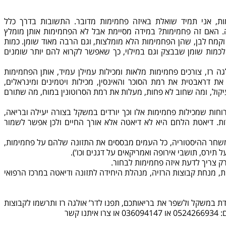
ת, אני תמיד שואלת באיזה פחמימות מדובר. התשובות בדרך כלל
מה. האם זה פחמימות? במידה מסיימת אבל לא הפחמימות אותן מומלץ
כר וקמח לבן, שהן הפחמימות הלא מומלצות, וגם הרבה מאוד שומן. כמות
כמות שומן שבבצק וגם במילוי, כך שאפשר לקרוא להם יותר שומנים
 רז, צורכים פחמימות מלאות ומכילות עמילן עמיד, אותן הפחמימות
ת דראבטית את רמת הסוכר והאינסין, מכילות ויטמינים ומינראלים,
קול, ומה שחוב לא פחות, מעלות את רמת הסרוטונין במוח, מה שתורם
 אוכלים כל 3-4 שעות ארוחות שמכילות פחמימות אלו וכך יורדים במשקל בצורה יעילה ובריאה,
רות. דיאטת הלחם היא לא דיאטה אלא אורך החיים ולכן אפשר לשמור
משחר ההיסטוריה, כל העמים מבססים את התזונה שלהם על פחמימות,
ל תירס, תושבי אירופה ואמריקאים על דגנים וכו’).
רק צריך לדעת איזה פחמימות לבחור.
דיאטה
במרכז הרפואי
דת במשקל ולשפר את בריאותכם, תפנו לדר’ אולגה רז ותרשמו לקבוצות
 או
צרו איתנו קשר