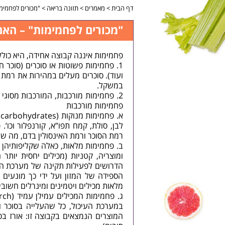
דף הבית
>
מאמרים
>
תזונה בריאה
>
"מכורים לפחמימו
"מכורים לפחמימות" – האם
פחמימות איננה קבוצה אחידה, היא כוללת 2 קבוצות גדול
1. פחמימות פשוטות או סוכרים (סוכר ח
ועוד). סוכרים מעלים במהירות את רמת 
במשקל.
פחמימות מורכבות
לבן, סולת, קמח תפו”א, קורנפלור וכו’
רמת הסוכר ורמת האינסולין בדם, מה ש
ב. פחמימות מלאות, כאלה שקליפותיהן 
ומוצריה, קטניות (מכילים יחסית יותר 
הדרושים לפעילות תקינה של מערכת הע
הספידה של המזון ועל ידי כך מונעים 
מלאות מכילים ויטמינים ומינרלים חשובי
במערכת העיכול, כל שהעלייה בסוכר ו
המוצרים הנמצאים בקבוצה זו: אורז בס