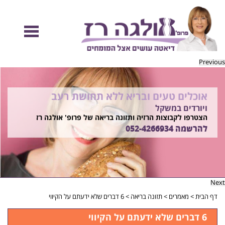
Previous
אוכלים טעים ובריא ללא תחושת רעב
להיות מוכנות לקיץ הזה ולזה שאחריו!
ויורדים במשקל
בשיטת ד"ר אולגה רז
רוצים ללמוד איך?
הצטרפו לקבוצות הרזיה ותזונה בריאה של פרופ' אולגה רז
התקשרו
להרשמה
052-4266934
052-4266934
Next
דף הבית
>
מאמרים
>
תזונה בריאה
>
6 דברים שלא ידעתם על הקיווי
6 דברים שלא ידעתם על הקיווי