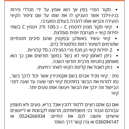
מקור הפרי בסין אך הוא אומץ על ידי מגדלי פירות
בניו-זילנד אשר העניקו לו את שמו על שם ציפור הקיווי
הזעירה והביאו אותו להכרה בעולם המערבי.
קיווי מקור מצוין לויטמין C – כ-100 מ”ג ויטמין C בשתי
יחידות קיווי = תצרוכת יומית מומלצת.
קיווי עשיר באשלגן ובפקטין שהם סיבים תזונתיים
שתורמים לשיפור רמות כולסטרול בדם.
2 יחידות קיווי הן מנת פרי המכילה כ-70 קלוריות.
ניתן לאחסן קיווי לא בשל במשך חודשים ואכן כך הוא
מאוחסן בחנויות מרבית חודשי השנה.
ניתן לאכול את קליפת הקיווי לאחר רחיצתו.
טיפ : קיווי מכיל אנזים בשם אקטינידין אשר יכול לרכך בשר,
נסו למרוח את הבשר בחתיכות קיווי חצי שעה עד שעה לפני
הבישול וזה ירכך את הבשר ויעשה אותו טעים יותר.
קיווי
ואם גם אתם רוצים ללמוד להכין אוכל בריא, טעים ולא משמין
עבורכם ועבור בני משפחותיכם, תרשמו לקבוצות או לייעוצים
אישיים ותשנו לכם את החיים: 0524266934 או
036094147 או
צרו קשר
דרך האתר